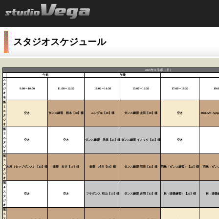
スタジオスケジュール
2025年11月3日（月）
午前
午後
ス
タ
ジ
9:00～10:50
11:00～12:50
13:00～14:50
15:00～16:50
17:00～18:50
19:
オ
名
第
１
ス
空き
ダンス練習 根木【48】様
ニングル【48】様
ダンス練習 太田【48】様
空き
DREAM Ap
タ
ジ
オ
第
２
ス
空き
空き
ダンス練習 天坂【25】様
ダンス練習 イノマタ【25】様
空き
タ
ジ
オ
第
３
ス
木村（タップダンス）【13】様
楽器 杉井【19】様
楽器 杉井【19】様
ダンス練習 石川【13】様
羽鳥（ダンス練習）【22】様
羽鳥（ダン
タ
ジ
オ
第
４
ス
空き
空き
フラダンス 石山【13】様
ダンス練習 吉岡【13】様
林（楽器練習）【22】様
林（楽器
タ
ジ
オ
第
５
ス