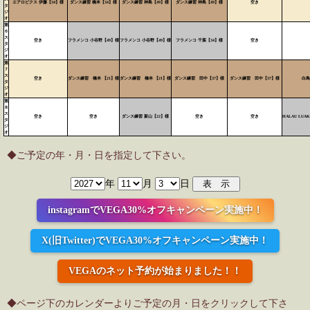
エアロビクス 伊藤【34】様
ダンス練習 橋本【34】様
ダンス練習 神島【49】様
ダンス練習 神島【49】様
空き
タ
ジ
オ
第
６
ス
空き
フラメンコ 小谷野【49】様
フラメンコ 小谷野【49】様
フラメンコ 千葉【34】様
空き
タ
ジ
オ
第
７
ス
空き
ダンス練習 橋本 【21】様
ダンス練習 橋本 【21】様
ダンス練習 田中【37】様
ダンス練習 田中【37】様
白鳥
タ
ジ
オ
第
８
ス
空き
空き
ダンス練習 新山【22】様
空き
空き
HALAU LUAK
タ
ジ
オ
◆ご予定の年・月・日を指定して下さい。
年
月
日
instagramでVEGA30%オフキャンペーン実施中！
X(旧Twitter)でVEGA30%オフキャンペーン実施中！
VEGAのネット予約が始まりました！！
◆ページ下のカレンダーよりご予定の月・日をクリックして下さ