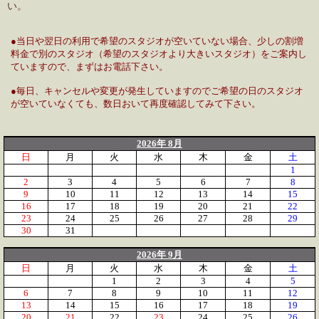
い。
●当日や翌日の利用で希望のスタジオが空いていない場合、少しの割増
料金で別のスタジオ（希望のスタジオより大きいスタジオ）をご案内し
ていますので、まずはお電話下さい。
●毎日、キャンセルや変更が発生していますのでご希望の日のスタジオ
が空いていなくても、数日おいて再度確認してみて下さい。
2026年 8月
日
月
火
水
木
金
土
1
2
3
4
5
6
7
8
9
10
11
12
13
14
15
16
17
18
19
20
21
22
23
24
25
26
27
28
29
30
31
2026年 9月
日
月
火
水
木
金
土
1
2
3
4
5
6
7
8
9
10
11
12
13
14
15
16
17
18
19
20
21
22
23
24
25
26