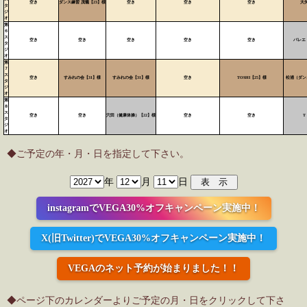
空き
ダンス練習 茂籠【23】様
空き
空き
空き
大矢
タ
ジ
オ
第
６
ス
空き
空き
空き
空き
空き
バレエ 
タ
ジ
オ
第
７
ス
空き
すみれの会【31】様
すみれの会【31】様
空き
TOSHI【25】様
松浦（ダン
タ
ジ
オ
第
８
ス
空き
空き
穴田（健康体操）【22】様
空き
空き
T
タ
ジ
オ
◆ご予定の年・月・日を指定して下さい。
年
月
日
instagramでVEGA30%オフキャンペーン実施中！
X(旧Twitter)でVEGA30%オフキャンペーン実施中！
VEGAのネット予約が始まりました！！
◆ページ下のカレンダーよりご予定の月・日をクリックして下さ