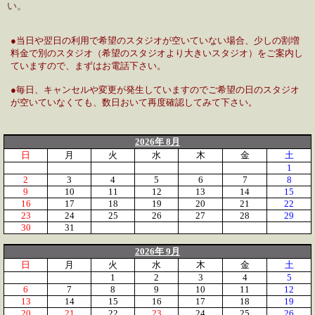
い。
●当日や翌日の利用で希望のスタジオが空いていない場合、少しの割増
料金で別のスタジオ（希望のスタジオより大きいスタジオ）をご案内し
ていますので、まずはお電話下さい。
●毎日、キャンセルや変更が発生していますのでご希望の日のスタジオ
が空いていなくても、数日おいて再度確認してみて下さい。
2026年 8月
日
月
火
水
木
金
土
1
2
3
4
5
6
7
8
9
10
11
12
13
14
15
16
17
18
19
20
21
22
23
24
25
26
27
28
29
30
31
2026年 9月
日
月
火
水
木
金
土
1
2
3
4
5
6
7
8
9
10
11
12
13
14
15
16
17
18
19
20
21
22
23
24
25
26