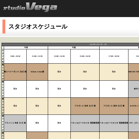
スタジオスケジュール
2025年12月11日（木）
午前
午後
ス
タ
ジ
9:00～10:50
11:00～12:50
13:00～14:50
15:00～16:50
17:00～18:50
19:
オ
名
第
１
ス
整うベリーダンス【48】様
Kihene Lehua様
空き
空き
空き
DREAM FR
タ
ジ
オ
第
２
ス
空き
空き
空き
空き
空き
鈴木
タ
ジ
オ
第
３
ス
空き
空き
空き
フラダンス 谷本【22】様
フラダンス 谷本【22】様
KONタッ
タ
ジ
オ
第
４
ス
フラメンコ 本多【13】様
空き
空き
ベネッセビースタジオ 英語教室様
ベネッセビースタジオ 英語教室様
PPC（ダン
タ
ジ
オ
第
５
ス