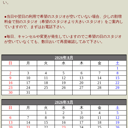
い。
●当日や翌日の利用で希望のスタジオが空いていない場合、少しの割増
料金で別のスタジオ（希望のスタジオより大きいスタジオ）をご案内し
ていますので、まずはお電話下さい。
●毎日、キャンセルや変更が発生していますのでご希望の日のスタジオ
が空いていなくても、数日おいて再度確認してみて下さい。
2026年 8月
日
月
火
水
木
金
土
1
2
3
4
5
6
7
8
9
10
11
12
13
14
15
16
17
18
19
20
21
22
23
24
25
26
27
28
29
30
31
2026年 9月
日
月
火
水
木
金
土
1
2
3
4
5
6
7
8
9
10
11
12
13
14
15
16
17
18
19
20
21
22
23
24
25
26