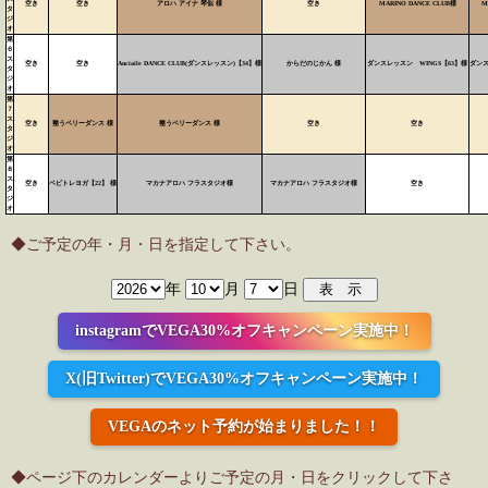
空き
空き
アロハ アイナ 琴似 様
空き
MARINO DANCE CLUB様
M
タ
ジ
オ
第
６
ス
空き
空き
Anciaile DANCE CLUB(ダンスレッスン)【34】様
からだのじかん 様
ダンスレッスン WINGS【63】様
ダンス
タ
ジ
オ
第
７
ス
空き
整うベリーダンス 様
整うベリーダンス 様
空き
空き
タ
ジ
オ
第
８
ス
空き
ベビトレヨガ【22】 様
マカナアロハ フラスタジオ様
マカナアロハ フラスタジオ様
空き
タ
ジ
オ
◆ご予定の年・月・日を指定して下さい。
年
月
日
instagramでVEGA30%オフキャンペーン実施中！
X(旧Twitter)でVEGA30%オフキャンペーン実施中！
VEGAのネット予約が始まりました！！
◆ページ下のカレンダーよりご予定の月・日をクリックして下さ