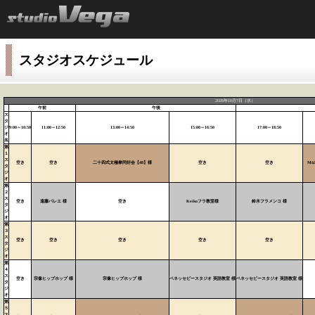
スタジオスケジュール
2026年10月7日（水）
午前
午後
ス
タ
ジ
9:00～10:50
11:00～12:50
13:00～14:50
15:00～16:50
17:00～18:50
オ
名
第
１
ス
空き
空き
二十四式太極拳同好会【48】様
空き
空き
Mü
タ
ジ
オ
第
２
ス
空き
遠藤バレエ 様
空き
Keikoフラ教室様
鈴木フラメンコ 様
タ
ジ
オ
第
３
ス
空き
空き
空き
空き
空き
タ
ジ
オ
第
４
ス
空き
宗像ヒップホップ 様
宗像ヒップホップ 様
ベネッセビースタジオ 英語教室 様
ベネッセビースタジオ 英語教室 様
タ
ジ
オ
第
５
ス