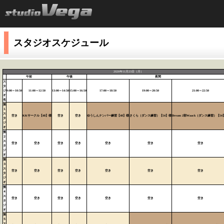
スタジオスケジュール
2026年11月23日（月）
午前
午後
夜間
ス
タ
ジ
9:00～10:50
11:00～12:50
13:00～14:50
15:00～16:50
17:00～18:50
19:00～20:50
21:00～22:50
オ
名
第
１
ス
空き
KKサークル【48】様
空き
空き
ゆうしんナンバー練習【48】様
さくら（ダンス練習）【54】様
Dream 2部Waack（ダンス練習）【54
タ
ジ
オ
第
２
ス
空き
空き
空き
空き
空き
空き
空き
タ
ジ
オ
第
３
ス
空き
空き
空き
空き
空き
空き
空き
タ
ジ
オ
第
４
ス
空き
空き
空き
空き
空き
空き
空き
タ
ジ
オ
第
５
ス