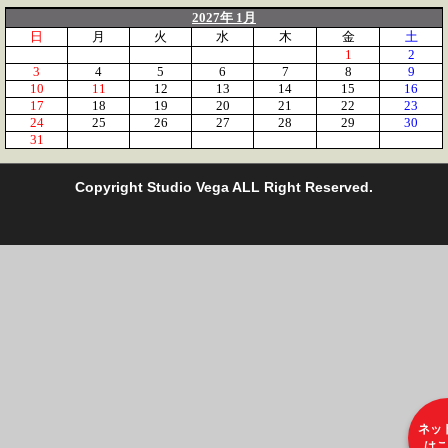
2027年 1月
日
月
火
水
木
金
土
1
2
3
4
5
6
7
8
9
10
11
12
13
14
15
16
17
18
19
20
21
22
23
24
25
26
27
28
29
30
31
C
opyright Studio Vega ALL Right Reserved.
ネッ
はこ