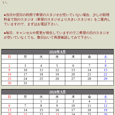
い。
●当日や翌日の利用で希望のスタジオが空いていない場合、少しの割増
料金で別のスタジオ（希望のスタジオより大きいスタジオ）をご案内し
ていますので、まずはお電話下さい。
●毎日、キャンセルや変更が発生していますのでご希望の日のスタジオ
が空いていなくても、数日おいて再度確認してみて下さい。
2026年 8月
日
月
火
水
木
金
土
1
2
3
4
5
6
7
8
9
10
11
12
13
14
15
16
17
18
19
20
21
22
23
24
25
26
27
28
29
30
31
2026年 9月
日
月
火
水
木
金
土
1
2
3
4
5
6
7
8
9
10
11
12
13
14
15
16
17
18
19
20
21
22
23
24
25
26