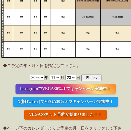
空き
空き
空き
空き
空き
HALAU LUAKALAILANI様
HALAU LUAKALAILANI様
タ
ジ
オ
第
６
ス
空き
空き
空き
空き
空き
バレエ 赤塚様
バレエ 赤塚様
タ
ジ
オ
第
７
ス
空き
空き
空き
空き
空き
空き
空き
タ
ジ
オ
第
８
ス
空き
空き
空き
空き
空き
空き
空き
タ
ジ
オ
◆ご予定の年・月・日を指定して下さい。
年
月
日
instagramでVEGA30%オフキャンペーン実施中！
X(旧Twitter)でVEGA30%オフキャンペーン実施中！
VEGAのネット予約が始まりました！！
◆ページ下のカレンダーよりご予定の月・日をクリックして下さ