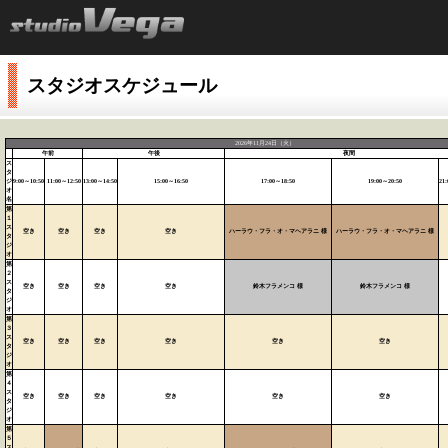
スタジオスケジュール
2026年11月24日（火）
午前
午後
夜間
ス
タ
ジ
9:00～10:50
11:00～12:50
13:00～14:50
15:00～16:50
17:00～18:50
19:00～20:50
21
オ
名
第
１
ス
空き
空き
空き
空き
ハーラウ・フラ・オ・マヘアラニ 様
ハーラウ・フラ・オ・マヘアラニ 様
タ
ジ
オ
第
２
ス
空き
空き
空き
空き
鈴木フラメンコ 様
鈴木フラメンコ 様
タ
ジ
オ
第
３
ス
空き
空き
空き
空き
空き
空き
タ
ジ
オ
第
４
ス
空き
空き
空き
空き
空き
空き
タ
ジ
オ
第
５
ス