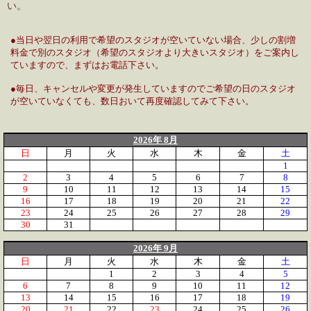
い。
●当日や翌日の利用で希望のスタジオが空いていない場合、少しの割増
料金で別のスタジオ（希望のスタジオより大きいスタジオ）をご案内し
ていますので、まずはお電話下さい。
●毎日、キャンセルや変更が発生していますのでご希望の日のスタジオ
が空いていなくても、数日おいて再度確認してみて下さい。
2026年 8月
日
月
火
水
木
金
土
1
2
3
4
5
6
7
8
9
10
11
12
13
14
15
16
17
18
19
20
21
22
23
24
25
26
27
28
29
30
31
2026年 9月
日
月
火
水
木
金
土
1
2
3
4
5
6
7
8
9
10
11
12
13
14
15
16
17
18
19
20
21
22
23
24
25
26