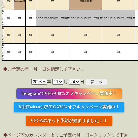
空き
Dance Axis 様
空き
空き
JACK POT 様
空き
タ
ジ
オ
第
６
ス
空き
空き
空き
L-WAVE デジタルアカデミー 琴似校 様
L-WAVE デジタルアカデミー 琴似校 様
L-WAVE デジタルアカデミー 琴似校 様
タ
ジ
オ
第
７
ス
空き
空き
空き
空き
空き
空き
タ
ジ
オ
第
８
ス
空き
空き
空き
空き
空き
空き
タ
ジ
オ
◆ご予定の年・月・日を指定して下さい。
年
月
日
instagramでVEGA30%オフキャンペーン実施中！
X(旧Twitter)でVEGA30%オフキャンペーン実施中！
VEGAのネット予約が始まりました！！
◆ページ下のカレンダーよりご予定の月・日をクリックして下さ