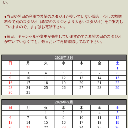
い。
●当日や翌日の利用で希望のスタジオが空いていない場合、少しの割増
料金で別のスタジオ（希望のスタジオより大きいスタジオ）をご案内し
ていますので、まずはお電話下さい。
●毎日、キャンセルや変更が発生していますのでご希望の日のスタジオ
が空いていなくても、数日おいて再度確認してみて下さい。
2026年 8月
日
月
火
水
木
金
土
1
2
3
4
5
6
7
8
9
10
11
12
13
14
15
16
17
18
19
20
21
22
23
24
25
26
27
28
29
30
31
2026年 9月
日
月
火
水
木
金
土
1
2
3
4
5
6
7
8
9
10
11
12
13
14
15
16
17
18
19
20
21
22
23
24
25
26