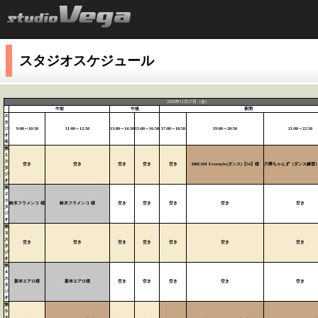
スタジオスケジュール
2026年11月27日（金）
午前
午後
夜間
ス
タ
ジ
9:00～10:50
11:00～12:50
13:00～14:50
15:00～16:50
17:00～18:50
19:00～20:50
21:00～22:50
オ
名
第
１
ス
空き
空き
空き
空き
空き
DREAM Freestyle(ダンス)【54】様
六華ちゃんず（ダンス練習）
タ
ジ
オ
第
２
ス
鈴木フラメンコ 様
鈴木フラメンコ 様
空き
空き
空き
空き
空き
タ
ジ
オ
第
３
ス
空き
空き
空き
空き
空き
空き
空き
タ
ジ
オ
第
４
ス
新本エアロ様
新本エアロ様
空き
空き
空き
空き
空き
タ
ジ
オ
第
５
ス