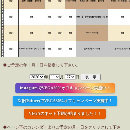
空き
宮本（太極拳）【34】様
空き
空き
JACK POT様
長谷川（ダンス練習）【63】様
長谷川（ダンス練習）【
タ
ジ
オ
第
６
ス
空き
空き
空き
空き
空き
水野 盛 少林寺札幌円山道院【43】様
空き
タ
ジ
オ
第
７
ス
空き
空き
空き
空き
空き
Kihene Lehua様
空き
タ
ジ
オ
第
８
ス
空き
スローストレッチングメソッド様
空き
空き
空き
佐々木フラメンコ 様
佐々木フラメンコ 
タ
ジ
オ
◆ご予定の年・月・日を指定して下さい。
年
月
日
instagramでVEGA30%オフキャンペーン実施中！
X(旧Twitter)でVEGA30%オフキャンペーン実施中！
VEGAのネット予約が始まりました！！
◆ページ下のカレンダーよりご予定の月・日をクリックして下さ