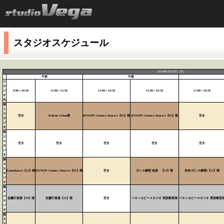
スタジオスケジュール
2026年2月26日（木）
午前
午後
ス
タ
ジ
9:00～10:50
11:00～12:50
13:00～14:50
15:00～16:50
17:00～18:50
オ
名
第
１
ス
空き
Kihene Lehua様
HOWDY Country Dancers【81】様
HOWDY Country Dancers【81】様
空き
タ
ジ
オ
第
２
ス
空き
空き
空き
空き
空き
タ
ジ
オ
第
３
ス
Kono(dance)【13】様
HOWDY Country Dancers【81】様
空き
ダンス練習 柏原 【13】様
谷本(ダンス練習)【15】様
タ
ジ
オ
第
４
ス
佐藤打楽器【19】様
佐藤打楽器【19】様
空き
ベネッセビースタジオ 英語教室様
ベネッセビースタジオ 英語教室
タ
ジ
オ
第
５
ス