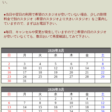
い。
●当日や翌日の利用で希望のスタジオが空いていない場合、少しの割増
料金で別のスタジオ（希望のスタジオより大きいスタジオ）をご案内し
ていますので、まずはお電話下さい。
●毎日、キャンセルや変更が発生していますのでご希望の日のスタジオ
が空いていなくても、数日おいて再度確認してみて下さい。
2026年 8月
日
月
火
水
木
金
土
1
2
3
4
5
6
7
8
9
10
11
12
13
14
15
16
17
18
19
20
21
22
23
24
25
26
27
28
29
30
31
2026年 9月
日
月
火
水
木
金
土
1
2
3
4
5
6
7
8
9
10
11
12
13
14
15
16
17
18
19
20
21
22
23
24
25
26