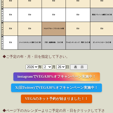
空き
空き
空き
空き
空き
タ
ジ
オ
第
６
ス
空き
空き
空き
空き
菊池フラメンコ練習【30】様
タ
ジ
オ
第
７
ス
空き
空き
マカナアロハ フラスタジオ様
空き
空き
タ
ジ
オ
第
８
ス
空き
ジャイロキネシス 新村【22】様
穴田（健康体操）【22】様
アルゼンチンタンゴ 岡田【22】様
ダンスマイスター【25】様
タ
ジ
オ
◆ご予定の年・月・日を指定して下さい。
年
月
日
instagramでVEGA30%オフキャンペーン実施中！
X(旧Twitter)でVEGA30%オフキャンペーン実施中！
VEGAのネット予約が始まりました！！
◆ページ下のカレンダーよりご予定の月・日をクリックして下さ