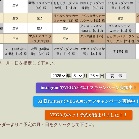
メ
藤野(フラメンコ)
おおくま（ダンス
おおくま（ダンス
いおり（ダンス練
】
空き
【13】様
練習）【15】様
練習）【15】様
習）【22】様
リベルタサッカー
リベルタサッカー
J
空き
空き
空き
スクール【63】様
スクール【63】様
ダンスレッスン
ダンスレッスン
】様
空き
空き
空き
WINGS【63】様
WINGS【63】様
マカナアロハ フ
ダンス練習【25】
ととのうベリーダン
空き
空き
ラスタジオ様
様
スサークル【25】様
ジャイロキネシ
穴田（健康体
アナダ（ダンス練
アナダ（ダンス練
T【25】様
ス 新村【22】様
操）【22】様
習）【37】様
習）【37】様
年・月・日を指定して下さい。
年
月
日
instagramでVEGA30%オフキャンペーン実施中！
X(旧Twitter)でVEGA30%オフキャンペーン実施中
VEGAのネット予約が始まりました！！
ンダーよりご予定の月・日をクリックして下さい。