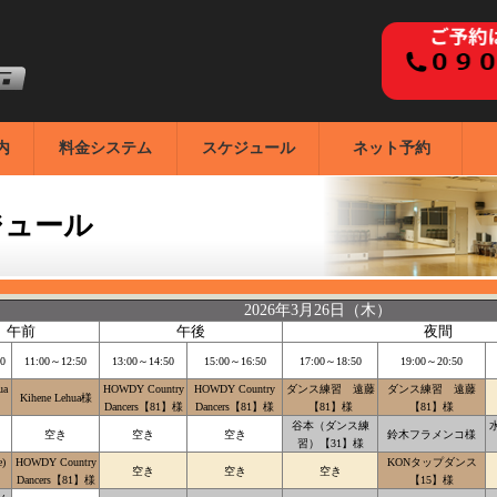
内
料金システム
スケジュール
ネット予約
ジュール
2026年3月26日（木）
午前
午後
夜間
0
11:00～12:50
13:00～14:50
15:00～16:50
17:00～18:50
19:00～20:50
ua
HOWDY Country
HOWDY Country
ダンス練習 遠藤
ダンス練習 遠藤
Kihene Lehua様
Dancers【81】様
Dancers【81】様
【81】様
【81】様
谷本（ダンス練
空き
空き
空き
鈴木フラメンコ様
習）【31】様
)
HOWDY Country
KONタップダンス
空き
空き
空き
Dancers【81】様
【15】様