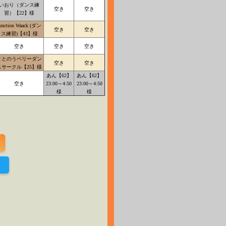
いおり（ダンス練
空き
空き
習）【22】様
unction Waack (ダン
空き
空き
ス練習)【43】様
空き
空き
空き
ととのうベリーダン
空き
空き
スサークル【25】様
あん【62】
あん【62】
空き
23:00～4:50
23:00～4:50
様
様
！