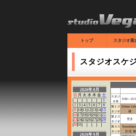
トップ
スタジオ案
スタジオスケ
2026年 8月
日
月
火
水
木
金
土
スタジ
9:00～10:5
1
オ名
2
3
4
5
6
7
8
第１ス
Kihene Leh
9
10
11
12
13
14
15
タジオ
様
16
17
18
19
20
21
22
第２ス
23
24
25
26
27
28
29
空き
タジオ
30
31
第３ス
Kono(dance
タジオ
【13】様
2026年 9月