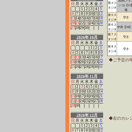
吉田(フラ
第４ス
日
月
火
水
木
金
土
ンコ)【13
タジオ
1
2
3
4
5
様
6
7
8
9
10
11
12
第５ス
空き
13
14
15
16
17
18
19
タジオ
20
21
22
23
24
25
26
第６ス
27
28
29
30
中井【34
タジオ
第７ス
2026年 10月
空き
タジオ
日
月
火
水
木
金
土
第８ス
1
2
3
空き
タジオ
4
5
6
7
8
9
10
11
12
13
14
15
16
17
◆ご予定の
18
19
20
21
22
23
24
25
26
27
28
29
30
31
2026年 11月
日
月
火
水
木
金
土
1
2
3
4
5
6
7
8
9
10
11
12
13
14
15
16
17
18
19
20
21
22
23
24
25
26
27
28
29
30
2026年 12月
◆左のカレ
日
月
火
水
木
金
土
1
2
3
4
5
6
7
8
9
10
11
12