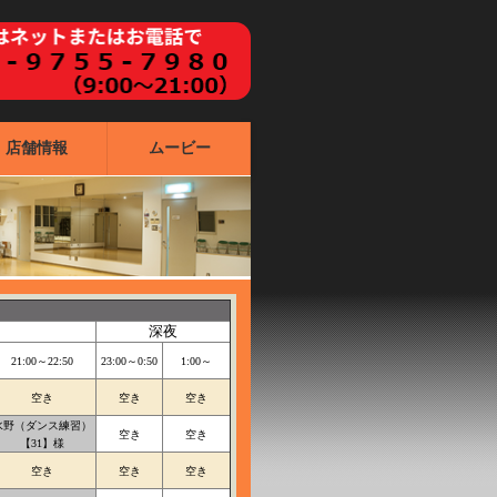
店舗情報
ムービー
深夜
21:00～22:50
23:00～0:50
1:00～
空き
空き
空き
水野（ダンス練習）
空き
空き
【31】様
空き
空き
空き