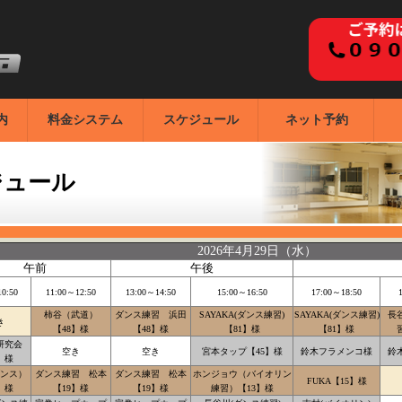
内
料金システム
スケジュール
ネット予約
ジュール
2026年4月29日（水）
午前
午後
0:50
11:00～12:50
13:00～14:50
15:00～16:50
17:00～18:50
柿谷（武道）
ダンス練習 浜田
SAYAKA(ダンス練習)
SAYAKA(ダンス練習)
長
き
【48】様
【48】様
【81】様
【81】様
研究会
空き
空き
宮本タップ【45】様
鈴木フラメンコ様
鈴
】様
ンス）
ダンス練習 松本
ダンス練習 松本
ホンジョウ（バイオリン
FUKA【15】様
】様
【19】様
【19】様
練習）【13】様