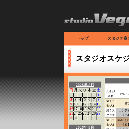
トップ
スタジオ案
スタジオスケ
2026年 8月
日
月
火
水
木
金
土
スタジ
9:00～1
1
オ名
2
3
4
5
6
7
8
第１ス
空
9
10
11
12
13
14
15
タジオ
16
17
18
19
20
21
22
第２ス
コンテ
23
24
25
26
27
28
29
タジオ
【25
30
31
第３ス
赤石（ダ
タジオ
【13
2026年 9月