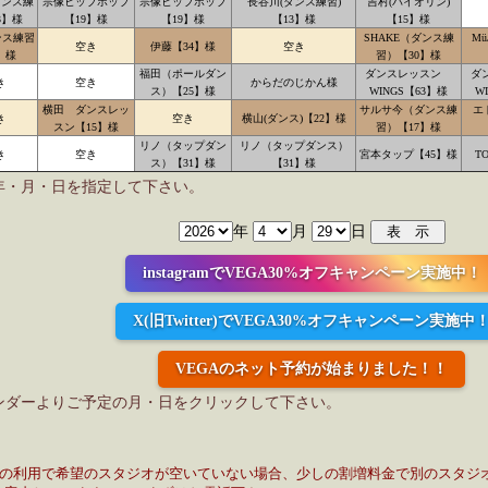
ダンス練
宗像ヒップホップ
宗像ヒップホップ
長谷川(ダンス練習)
吉村(バイオリン)
3】様
【19】様
【19】様
【13】様
【15】様
ンス練習
SHAKE（ダンス練
M
空き
伊藤【34】様
空き
】様
習）【30】様
福田（ポールダン
ダンスレッスン
ダ
き
空き
からだのじかん様
ス）【25】様
WINGS【63】様
W
横田 ダンスレッ
サルサ今（ダンス練
エ
き
空き
横山(ダンス)【22】様
スン【15】様
習）【17】様
リノ（タップダン
リノ（タップダンス）
き
空き
宮本タップ【45】様
T
ス）【31】様
【31】様
年・月・日を指定して下さい。
年
月
日
instagramでVEGA30%オフキャンペーン実施中！
X(旧Twitter)でVEGA30%オフキャンペーン実施中
VEGAのネット予約が始まりました！！
ンダーよりご予定の月・日をクリックして下さい。
日の利用で希望のスタジオが空いていない場合、少しの割増料金で別のスタジ