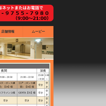
店舗情報
ムービー
夜間
深夜
23:00
1:00
19:00～20:50
21:00～22:50
～0:50
～
谷川（ダンス練
江戸（ダンス練
空
空き
習）【54】様
習）【54】様
き
空
木フラメンコ様
GENTA【31】様
空き
き
空
空き
空き
空き
き