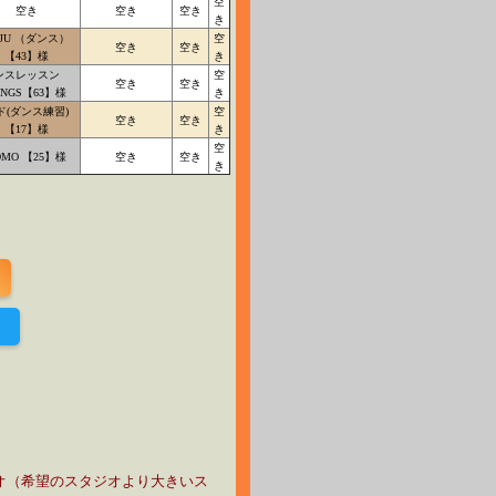
空
空き
空き
空き
き
üJU （ダンス）
空
空き
空き
【43】様
き
ンスレッスン
空
空き
空き
INGS【63】様
き
ド(ダンス練習)
空
空き
空き
【17】様
き
空
OMO 【25】様
空き
空き
き
！
オ（希望のスタジオより大きいス