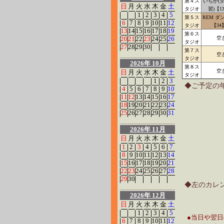
第４ス
いちか(
日
月
火
水
木
金
土
タジオ
習)【1
1
2
3
4
5
第５ス
REM ダ
6
7
8
9
10
11
12
タジオ
【34
13
14
15
16
17
18
19
第６ス
20
21
22
23
24
25
26
空
タジオ
27
28
29
30
第７ス
空
タジオ
2026年 10月
第８ス
空
日
月
火
水
木
金
土
タジオ
1
2
3
◆ご予定の
4
5
6
7
8
9
10
11
12
13
14
15
16
17
18
19
20
21
22
23
24
25
26
27
28
29
30
31
2026年 11月
日
月
火
水
木
金
土
1
2
3
4
5
6
7
8
9
10
11
12
13
14
15
16
17
18
19
20
21
22
23
24
25
26
27
28
29
30
◆左のカレ
2026年 12月
日
月
火
水
木
金
土
1
2
3
4
5
●当日や翌
6
7
8
9
10
11
12