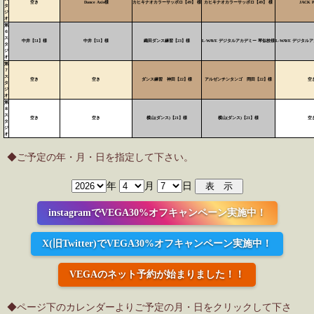
空き
Dance Axis様
カヒキナオカラーサッポロ【49】 様
カヒキナオカラーサッポロ【49】 様
JACK 
タ
ジ
オ
第
６
ス
中井【51】様
中井【51】様
織田ダンス練習【23】様
L-WAVE デジタルアカデミー 琴似校様
L-WAVE デジタル
タ
ジ
オ
第
７
ス
空き
空き
ダンス練習 神田【22】様
アルゼンチンタンゴ 岡田【22】様
空
タ
ジ
オ
第
８
ス
空き
空き
横山(ダンス)【21】様
横山(ダンス)【21】様
空
タ
ジ
オ
◆ご予定の年・月・日を指定して下さい。
年
月
日
instagramでVEGA30%オフキャンペーン実施中！
X(旧Twitter)でVEGA30%オフキャンペーン実施中！
VEGAのネット予約が始まりました！！
◆ページ下のカレンダーよりご予定の月・日をクリックして下さ