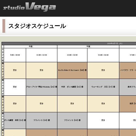
スタジオスケジュール
2026年4月7日（火）
午前
午後
ス
タ
ジ
9:00～10:50
11:00～12:50
13:00～14:50
15:00～16:50
17:00～
オ
名
第
１
ス
空き
空き
Ka Pa Hula O Ka Laua'e【48】様
空き
ハーラウ・フラ・
タ
ジ
オ
第
２
ス
空き
アロハ アイナ 琴似 Pilialoha【25】様
中井 ダンス練習【51】様
ウォーキング 川又【17】様
鈴木フラ
タ
ジ
オ
第
３
ス
空き
空き
空き
空き
吉沢【1
タ
ジ
オ
第
４
ス
ダンス練習 本田【13】様
フラメンコ【19】様
フラメンコ【19】様
空き
空
タ
ジ
オ
第
５
ス