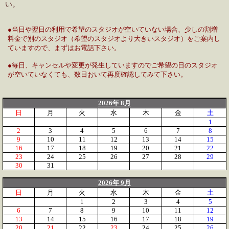
い。
●当日や翌日の利用で希望のスタジオが空いていない場合、少しの割増
料金で別のスタジオ（希望のスタジオより大きいスタジオ）をご案内し
ていますので、まずはお電話下さい。
●毎日、キャンセルや変更が発生していますのでご希望の日のスタジオ
が空いていなくても、数日おいて再度確認してみて下さい。
2026年 8月
日
月
火
水
木
金
土
1
2
3
4
5
6
7
8
9
10
11
12
13
14
15
16
17
18
19
20
21
22
23
24
25
26
27
28
29
30
31
2026年 9月
日
月
火
水
木
金
土
1
2
3
4
5
6
7
8
9
10
11
12
13
14
15
16
17
18
19
20
21
22
23
24
25
26