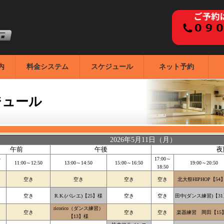
内
料金システム
スケジュール
ネット予約
ジュール
2026年5月11日（月）
午前
午後
夜
～
17:00～
11:00～12:50
13:00～14:50
15:00～16:50
19:00～20:50
18:50
空き
空き
空き
空き
北大祭HIPHOP【54
空き
R.K.(バレエ)【25】様
空き
空き
田中(ダンス練習)【3
ricorico（ダンス練習）
空き
空き
空き
楽器練習 岡田【15
【13】様