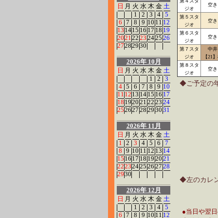
第４スタ
空き
日
月
火
水
木
金
土
ジオ
1
2
3
4
5
第５スタ
空き
6
7
8
9
10
11
12
ジオ
13
14
15
16
17
18
19
第６スタ
20
21
22
23
24
25
26
空き
ジオ
27
28
29
30
第７スタ
中井
ジオ
【21
2026年 10月
第８スタ
空き
日
月
火
水
木
金
土
ジオ
1
2
3
◆ご予定の
4
5
6
7
8
9
10
11
12
13
14
15
16
17
18
19
20
21
22
23
24
25
26
27
28
29
30
31
2026年 11月
日
月
火
水
木
金
土
1
2
3
4
5
6
7
8
9
10
11
12
13
14
15
16
17
18
19
20
21
22
23
24
25
26
27
28
29
30
◆左のカレ
2026年 12月
日
月
火
水
木
金
土
1
2
3
4
5
●当日や翌
6
7
8
9
10
11
12