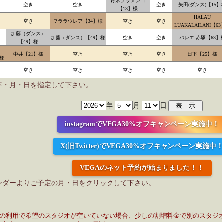
鈴木フラメンコ
空き
空き
空き
矢田(ダンス)【15】
【13】様
HALAU
空き
フララウレア【34】様
空き
空き
LUAKALAILANI【6
加藤（ダンス）
加藤（ダンス）【49】様
空き
空き
バレエ 赤塚【63】
【49】様
中井【21】様
空き
空き
空き
日下【25】様
】様
空き
空き
空き
空き
空き
年・月・日を指定して下さい。
年
月
日
instagramでVEGA30%オフキャンペーン実施中！
X(旧Twitter)でVEGA30%オフキャンペーン実施中
VEGAのネット予約が始まりました！！
ンダーよりご予定の月・日をクリックして下さい。
日の利用で希望のスタジオが空いていない場合、少しの割増料金で別のスタジ