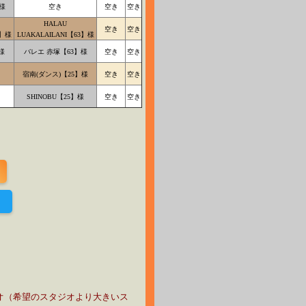
様
空き
空き
空き
HALAU
空き
空き
3】様
LUAKALAILANI【63】様
様
バレエ 赤塚【63】様
空き
空き
宿南(ダンス)【25】様
空き
空き
SHINOBU【25】様
空き
空き
！
オ（希望のスタジオより大きいス