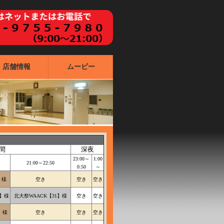
店舗情報
ムービー
間
深夜
23:00～
1:00
21:00～22:50
0:50
～
】様
空き
空き
空き
1】様
北大祭WAACK【31】様
空き
空き
】様
空き
空き
空き