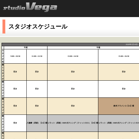
スタジオスケジュール
2026年5月18
午前
午後
ス
タ
ジ
9:00～10:50
11:00～12:50
13:00～14:50
15:00～16:50
オ
名
第
１
ス
空き
空き
空き
空き
タ
ジ
オ
第
２
ス
空き
空き
空き
空き
タ
ジ
オ
第
３
ス
空き
空き
空き
鈴木フラメンコ【13】様
タ
ジ
オ
第
４
ス
空き
八極拳（武術）【13】様
シラット（武術）HIITボクシング（フィットネス）【19】様
シラット（武術）HIITボクシング（フィットネス
タ
ジ
オ
第
５
ス