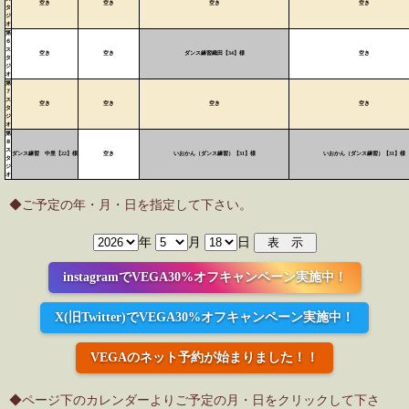
空き
空き
空き
空き
タ
ジ
オ
第
６
ス
空き
空き
ダンス練習織田【34】様
空き
タ
ジ
オ
第
７
ス
空き
空き
空き
空き
タ
ジ
オ
第
８
ス
ダンス練習 中里【22】様
空き
いおかん（ダンス練習）【31】様
いおかん（ダンス練習）【31】様
タ
ジ
オ
◆ご予定の年・月・日を指定して下さい。
年
月
日
instagramでVEGA30%オフキャンペーン実施中！
X(旧Twitter)でVEGA30%オフキャンペーン実施中！
VEGAのネット予約が始まりました！！
◆ページ下のカレンダーよりご予定の月・日をクリックして下さ