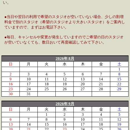
い。
●当日や翌日の利用で希望のスタジオが空いていない場合、少しの割増
料金で別のスタジオ（希望のスタジオより大きいスタジオ）をご案内し
ていますので、まずはお電話下さい。
●毎日、キャンセルや変更が発生していますのでご希望の日のスタジオ
が空いていなくても、数日おいて再度確認してみて下さい。
2026年 8月
日
月
火
水
木
金
土
1
2
3
4
5
6
7
8
9
10
11
12
13
14
15
16
17
18
19
20
21
22
23
24
25
26
27
28
29
30
31
2026年 9月
日
月
火
水
木
金
土
1
2
3
4
5
6
7
8
9
10
11
12
13
14
15
16
17
18
19
20
21
22
23
24
25
26