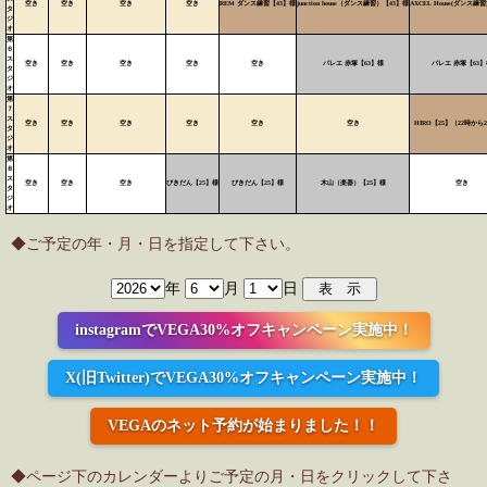
空き
空き
空き
空き
REM ダンス練習【43】様
junction house（ダンス練習）【43】様
AXCEL House(ダンス練習
タ
ジ
オ
第
６
ス
空き
空き
空き
空き
空き
バレエ 赤塚【63】様
バレエ 赤塚【63】
タ
ジ
オ
第
７
ス
空き
空き
空き
空き
空き
空き
HIRO【25】（22時から
タ
ジ
オ
第
８
ス
空き
空き
空き
びきだん【25】様
びきだん【25】様
木山（楽器）【25】様
空き
タ
ジ
オ
◆ご予定の年・月・日を指定して下さい。
年
月
日
instagramでVEGA30%オフキャンペーン実施中！
X(旧Twitter)でVEGA30%オフキャンペーン実施中！
VEGAのネット予約が始まりました！！
◆ページ下のカレンダーよりご予定の月・日をクリックして下さ