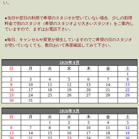
い。
●当日や翌日の利用で希望のスタジオが空いていない場合、少しの割増
料金で別のスタジオ（希望のスタジオより大きいスタジオ）をご案内し
ていますので、まずはお電話下さい。
●毎日、キャンセルや変更が発生していますのでご希望の日のスタジオ
が空いていなくても、数日おいて再度確認してみて下さい。
2026年 8月
日
月
火
水
木
金
土
1
2
3
4
5
6
7
8
9
10
11
12
13
14
15
16
17
18
19
20
21
22
23
24
25
26
27
28
29
30
31
2026年 9月
日
月
火
水
木
金
土
1
2
3
4
5
6
7
8
9
10
11
12
13
14
15
16
17
18
19
20
21
22
23
24
25
26