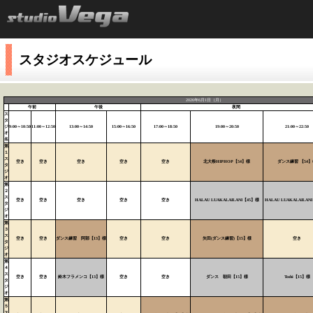
スタジオスケジュール
2026年6月1日（月）
午前
午後
夜間
ス
タ
ジ
9:00～10:50
11:00～12:50
13:00～14:50
15:00～16:50
17:00～18:50
19:00～20:50
21:00～22:50
オ
名
第
１
ス
空き
空き
空き
空き
空き
北大祭HIPHOP【54】様
ダンス練習 【54】
タ
ジ
オ
第
２
ス
空き
空き
空き
空き
空き
HALAU LUAKALAILANI【45】様
HALAU LUAKALAILAN
タ
ジ
オ
第
３
ス
空き
空き
ダンス練習 阿部【13】様
空き
空き
矢田(ダンス練習)【15】様
空き
タ
ジ
オ
第
４
ス
空き
空き
鈴木フラメンコ【13】様
空き
空き
ダンス 朝田【15】様
Toshi【15】様
タ
ジ
オ
第
５
ス