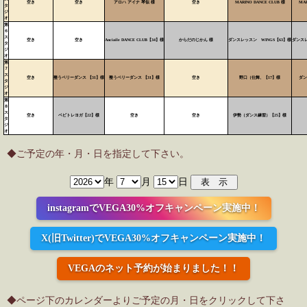
空き
空き
アロハ アイナ 琴似 様
空き
MARINO DANCE CLUB 様
MAR
タ
ジ
オ
第
６
ス
空き
空き
Anciaile DANCE CLUB【34】様
からだのじかん 様
ダンスレッスン WINGS【63】様
ダンスレ
タ
ジ
オ
第
７
ス
空き
整うベリーダンス 【31】様
整うベリーダンス 【31】様
空き
野口（仕舞、【17】様
ダン
タ
ジ
オ
第
８
ス
空き
ベビトレヨガ【22】様
空き
空き
伊勢（ダンス練習）【25】様
タ
ジ
オ
◆ご予定の年・月・日を指定して下さい。
年
月
日
instagramでVEGA30%オフキャンペーン実施中！
X(旧Twitter)でVEGA30%オフキャンペーン実施中！
VEGAのネット予約が始まりました！！
◆ページ下のカレンダーよりご予定の月・日をクリックして下さ