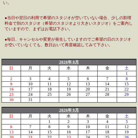
い。
●当日や翌日の利用で希望のスタジオが空いていない場合、少しの割増
料金で別のスタジオ（希望のスタジオより大きいスタジオ）をご案内し
ていますので、まずはお電話下さい。
●毎日、キャンセルや変更が発生していますのでご希望の日のスタジオ
が空いていなくても、数日おいて再度確認してみて下さい。
2026年 8月
日
月
火
水
木
金
土
1
2
3
4
5
6
7
8
9
10
11
12
13
14
15
16
17
18
19
20
21
22
23
24
25
26
27
28
29
30
31
2026年 9月
日
月
火
水
木
金
土
1
2
3
4
5
6
7
8
9
10
11
12
13
14
15
16
17
18
19
20
21
22
23
24
25
26