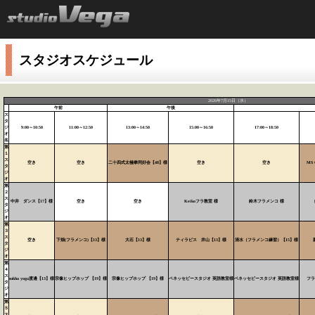
スタジオスケジュール
2026年7月15日（水）
午前
午後
ス
タ
ジ
9:00～10:50
11:00～12:50
13:00～14:50
15:00～16:50
17:00～18:50
オ
名
第
１
ス
空き
空き
二十四式太極拳同好会【48】様
空き
空き
MS 
タ
ジ
オ
第
２
ス
中井 ダンス【17】様
空き
空き
Keikoフラ教室 様
鈴木フラメンコ 様
タ
ジ
オ
第
３
ス
空き
下畑(フラメンコ)【13】様
大石【13】様
ティラピス 井山【13】様
清水（フラメンコ練習）【15】様
タ
ジ
オ
第
４
ス
sukha yoga渡邊【13】様
宗像ヒップホップ 【19】様
宗像ヒップホップ 【19】様
ベネッセビースタジオ 英語教室様
ベネッセビースタジオ 英語教室様
フラ
タ
ジ
オ
第
５
ス