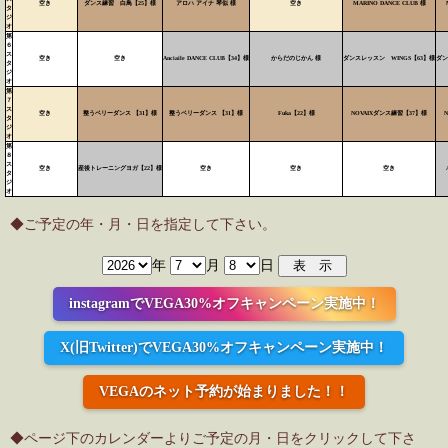
空き
ダンス練習 白鳥【25】様
アロハ アイナ 琴似 様
空き
MARINO DANCE CLUB 様
タ
ジ
オ
第
６
ス
空き
空き
Anciaile DANCE CLUB【34】様
からだのじかん 様
ダンスレッスン WINGS【63】様
ダン
タ
ジ
オ
第
７
ス
空き
整うベリーダンス 【31】様
整うベリーダンス 【31】様
Fuka【22】様
NOVAIXダンス練習【37】様
タ
ジ
オ
第
８
ス
空き
産後トレーニングヨガ【22】様
空き
空き
空き
タ
ジ
オ
◆ご予定の年・月・日を指定して下さい。
年
月
日
instagramでVEGA30%オフキャンペーン実施中！
X(旧Twitter)でVEGA30%オフキャンペーン実施中！
VEGAのネット予約が始まりました！！
◆ページ下のカレンダーよりご予定の月・日をクリックして下さ