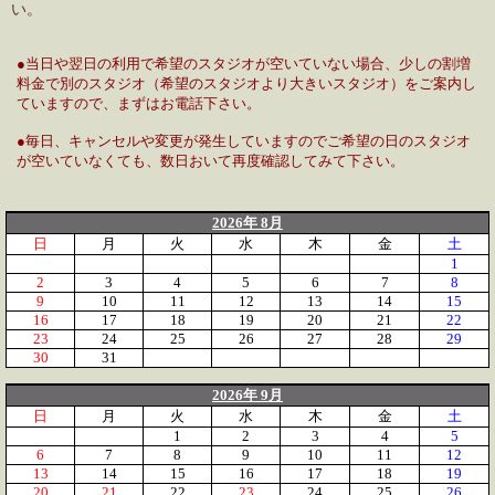
い。
●当日や翌日の利用で希望のスタジオが空いていない場合、少しの割増
料金で別のスタジオ（希望のスタジオより大きいスタジオ）をご案内し
ていますので、まずはお電話下さい。
●毎日、キャンセルや変更が発生していますのでご希望の日のスタジオ
が空いていなくても、数日おいて再度確認してみて下さい。
2026年 8月
日
月
火
水
木
金
土
1
2
3
4
5
6
7
8
9
10
11
12
13
14
15
16
17
18
19
20
21
22
23
24
25
26
27
28
29
30
31
2026年 9月
日
月
火
水
木
金
土
1
2
3
4
5
6
7
8
9
10
11
12
13
14
15
16
17
18
19
20
21
22
23
24
25
26