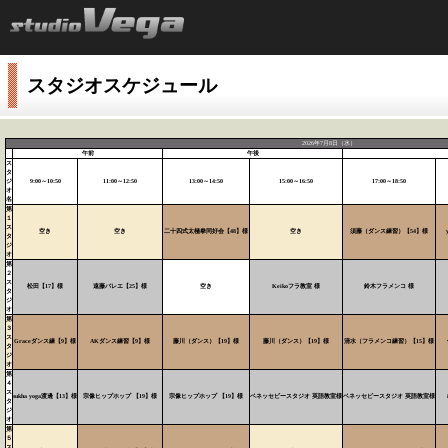
スタジオスケジュール
2026年7月8日（水）
午前
午後
ス
タ
ジ
9:00～10:50
11:00～12:50
13:00～14:50
15:00～16:50
17:00～18:50
オ
名
第
１
ス
空き
空き
二十四式太極拳同好会【48】様
空き
須藤（ダンス練習）【54】様
タ
ジ
オ
第
２
ス
松田【17】様
遠藤バレエ【25】様
空き
Keikoフラ教室 様
鈴木フラメンコ 様
タ
ジ
オ
第
３
ス
Graceダンス練【9】様
AKダンス練習【9】様
藤川（ダンス）【19】様
藤川（ダンス）【19】様
清水（フラメンコ練習）【15】様
タ
ジ
オ
第
４
ス
sukha yoga渡邊【13】様
宗像ヒップホップ 【19】様
宗像ヒップホップ 【19】様
ベネッセビースタジオ 英語教室様
ベネッセビースタジオ 英語教室様
タ
ジ
オ
第
５
ス