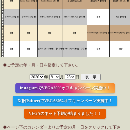
空き
Sumire Dance【49】様
Sumire Dance【49】様
からだのじかん様
新山ダンス【63】様
新山ダンス【63】様
タ
ジ
オ
第
６
ス
ファラハ【36】様
ファラハ【36】様
ココハレゴスペル【49】様
ココハレゴスペル【49】様
空き
大石【43】様
タ
ジ
オ
第
７
ス
空き
空き
空き
空き
team Maali(ダンス)【37】様
team Maali(ダンス)【37
タ
ジ
オ
第
８
ス
空き
空き
佐々木（ダンス練習）【31】様
佐々木（ダンス練習）【31】様
空き
空き
タ
ジ
オ
◆ご予定の年・月・日を指定して下さい。
年
月
日
instagramでVEGA30%オフキャンペーン実施中！
X(旧Twitter)でVEGA30%オフキャンペーン実施中！
VEGAのネット予約が始まりました！！
◆ページ下のカレンダーよりご予定の月・日をクリックして下さ