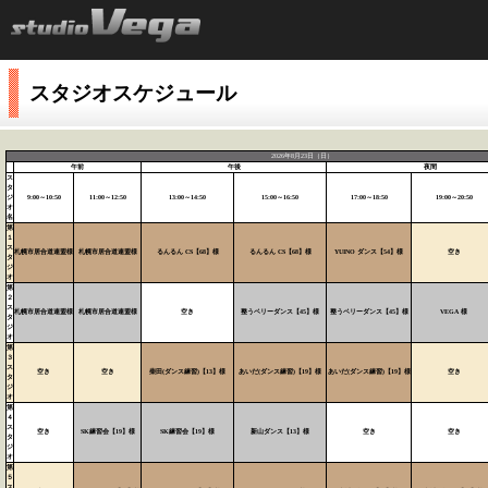
スタジオスケジュール
2026年8月23日（日）
午前
午後
夜間
ス
タ
ジ
9:00～10:50
11:00～12:50
13:00～14:50
15:00～16:50
17:00～18:50
19:00～20:50
オ
名
第
１
ス
札幌市居合道連盟様
札幌市居合道連盟様
るんるん CS【68】様
るんるん CS【68】様
YUINO ダンス【54】様
空き
タ
ジ
オ
第
２
ス
札幌市居合道連盟様
札幌市居合道連盟様
空き
整うベリーダンス【45】様
整うベリーダンス【45】様
VEGA 様
タ
ジ
オ
第
３
ス
空き
空き
柴田(ダンス練習)【13】様
あいだ(ダンス練習)【19】様
あいだ(ダンス練習)【19】様
空き
タ
ジ
オ
第
４
ス
空き
SK練習会【19】様
SK練習会【19】様
新山ダンス【13】様
空き
空き
タ
ジ
オ
第
５
ス