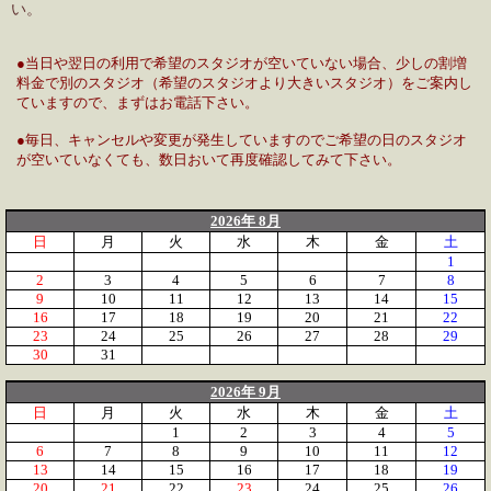
い。
●当日や翌日の利用で希望のスタジオが空いていない場合、少しの割増
料金で別のスタジオ（希望のスタジオより大きいスタジオ）をご案内し
ていますので、まずはお電話下さい。
●毎日、キャンセルや変更が発生していますのでご希望の日のスタジオ
が空いていなくても、数日おいて再度確認してみて下さい。
2026年 8月
日
月
火
水
木
金
土
1
2
3
4
5
6
7
8
9
10
11
12
13
14
15
16
17
18
19
20
21
22
23
24
25
26
27
28
29
30
31
2026年 9月
日
月
火
水
木
金
土
1
2
3
4
5
6
7
8
9
10
11
12
13
14
15
16
17
18
19
20
21
22
23
24
25
26