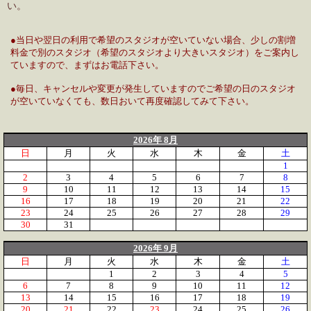
い。
●当日や翌日の利用で希望のスタジオが空いていない場合、少しの割増
料金で別のスタジオ（希望のスタジオより大きいスタジオ）をご案内し
ていますので、まずはお電話下さい。
●毎日、キャンセルや変更が発生していますのでご希望の日のスタジオ
が空いていなくても、数日おいて再度確認してみて下さい。
2026年 8月
日
月
火
水
木
金
土
1
2
3
4
5
6
7
8
9
10
11
12
13
14
15
16
17
18
19
20
21
22
23
24
25
26
27
28
29
30
31
2026年 9月
日
月
火
水
木
金
土
1
2
3
4
5
6
7
8
9
10
11
12
13
14
15
16
17
18
19
20
21
22
23
24
25
26