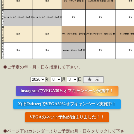
空き
空き
フラ ラウレア【34】様
MATSURI(ダンス練習)【34】様
空き
タ
ジ
オ
第
６
ス
カヒキナオカラーサッポロ【49】様
カヒキナオカラーサッポロ【49】様
空き
空き
空き
タ
ジ
オ
第
７
ス
空き
空き
RYL（ダンス練習）【22】様
アルゼンチンタンゴ 岡田【22】様
ダンス練習 福島
タ
ジ
オ
第
８
ス
空き
空き
marina（ダンス）【22】様
空き
空き
タ
ジ
オ
◆ご予定の年・月・日を指定して下さい。
年
月
日
instagramでVEGA30%オフキャンペーン実施中！
X(旧Twitter)でVEGA30%オフキャンペーン実施中！
VEGAのネット予約が始まりました！！
◆ページ下のカレンダーよりご予定の月・日をクリックして下さ