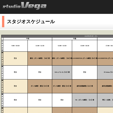
スタジオスケジュール
2026年8月3日（月）
午前
午後
ス
タ
ジ
9:00～10:50
11:00～12:50
13:00～14:50
15:00～16:50
17:00～18:
オ
名
第
１
ス
空き
蘇生（ダンス練習）【68】様
蘇生（ダンス練習）【68】様
GOODSISTER (ダンス練習)【81】様
GOODSISTER (ダン
タ
ジ
オ
第
２
ス
空き
空き
R.K.(バレエ)【25】様
空き
D’visions【
タ
ジ
オ
第
３
ス
空き
ダンス練習 渡辺【19】様
ダンス練習 渡辺【19】様
倉田(楽器練習)【22】様
倉田(楽器練習)【
タ
ジ
オ
第
４
ス
空き
空き
空き
TK（ダンス練習）【13】様
野口（仕舞）【
タ
ジ
オ
第
５
ス