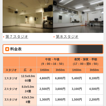
第７スタジオ
第８スタジオ
料金表
午前・午後
夜間・深夜・早朝
（9：00～16：50）
（17：00～翌8：50）
スタジオ
広 さ
1h50m
3h50m
1h50m
3h50m
12.5x8.0m
1スタジオ
4,800円
6,800円
5,400円
8,100円
60畳
8.0x5.0m
2スタジオ
2,500円
3,600円
3,100円
4,500円
24畳
4.0x3.3m
3スタジオ
1,300円
1,900円
1,500円
2,200円
8畳