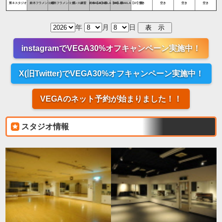
第８スタジオ
鈴木フラメンコ 様
鈴木フラメンコ 様
ダンス練習 鈴木【22】様
BAILA BAILA【37】様
BAILABAILA【37】様
空き
空き
空き
空き
年
月
日
instagramでVEGA30%オフキャンペーン実施中！
X(旧Twitter)でVEGA30%オフキャンペーン実施中！
VEGAのネット予約が始まりました！！
スタジオ情報