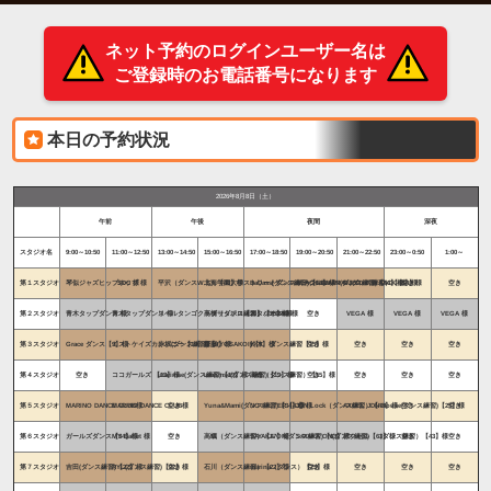
ネット予約のログインユーザー名は
ご登録時のお電話番号になります
本日の予約状況
2026年8月8日（土）
午前
午後
夜間
深夜
スタジオ名
9:00～10:50
11:00～12:50
13:00～14:50
15:00～16:50
17:00～18:50
19:00～20:50
21:00～22:50
23:00～0:50
1:00～
第１スタジオ
琴似ジャズヒップホップ 様
SDC 様
平沢（ダンスW.S）【48】様
北海学園大学ストリートダンスサークルMAPPA（ダンス練習）【48】様
BaDass(ダンス練習)【54】様
BLACK SWAN(ダンス練習)【54】様
BUDDYZ WAACK【54】様
空き
空き
第２スタジオ
青木タップダンス 様
青木タップダンス 様
リベルタンゴクラブサッポロ【25】バー3本様
高橋（ダンス練習）【25】様
スタジオR&D 様
空き
VEGA 様
VEGA 様
VEGA 様
第３スタジオ
Grace ダンス【9】様
ミストケイズカンパニー【13】様
赤坂(ダンス練習)【9】様
齋藤(YOSAKOI)【9】様
鈴木 ダンス練習【15】様
空き
空き
空き
空き
第４スタジオ
空き
ココガールズ 【13】様
utarimse(ダンス練習)【19】様
utarimse(ダンス練習)【19】様
高倉（ダンス練習）【15】様
空き
空き
空き
空き
第５スタジオ
MARINO DANCE CLUB様
MARINO DANCE CLUB様
空き
Yuna&Mami(ダンス練習)【34】様
NO FILTER【43】様
JDN Lock（ダンス練習）【43】様
AXCEL JDN House(ダンス練習)【25】様
空き
空き
第６スタジオ
ガールズダンス【34】様
MY Ballet 様
空き
高蠣（ダンス練習）【17】様
SAYAKA ON(ダンス練習)【63】様
SAYAKA ON(ダンス練習)【63】様
アクセル （ダンス練習）【43】様
空き
空き
第７スタジオ
吉田(ダンス練習)【22】様
RYL(ダンス練習)【22】様
空き
石川（ダンス練習）【22】様
marina（ダンス）【25】様
空き
空き
空き
空き