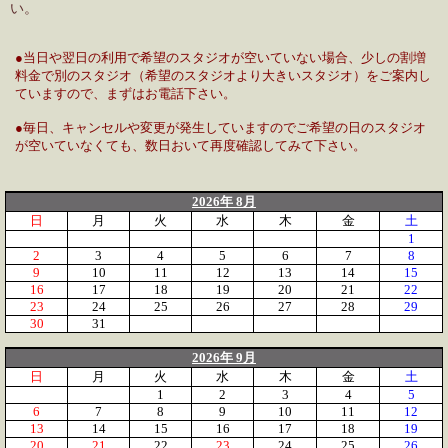
い。
●当日や翌日の利用で希望のスタジオが空いていない場合、少しの割増
料金で別のスタジオ（希望のスタジオより大きいスタジオ）をご案内し
ていますので、まずはお電話下さい。
●毎日、キャンセルや変更が発生していますのでご希望の日のスタジオ
が空いていなくても、数日おいて再度確認してみて下さい。
2026年 8月
日
月
火
水
木
金
土
1
2
3
4
5
6
7
8
9
10
11
12
13
14
15
16
17
18
19
20
21
22
23
24
25
26
27
28
29
30
31
2026年 9月
日
月
火
水
木
金
土
1
2
3
4
5
6
7
8
9
10
11
12
13
14
15
16
17
18
19
20
21
22
23
24
25
26