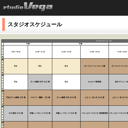
スタジオスケジュール
2025年12月17日（水）
午前
午後
ス
タ
ジ
9:00～10:50
11:00～12:50
13:00～14:50
15:00～16:50
17:00～18:50
オ
名
第
１
ス
空き
空き
空き
ダンススクール クルール様
ダンススクール クル
タ
ジ
オ
第
２
ス
空き
ダンス練習 中井【22】様
空き
Keikoフラ教室様
鈴木フラメンコ
タ
ジ
オ
第
３
ス
門伝(ダンス練習)【9】様
ナカジマ（運動）【9】様
ダンス練習 中井【22】様
よさこい 佐々木【22】様
よさこい 佐々木【2
タ
ジ
オ
第
４
ス
ヨガ 渡辺【13】様
宗像ヒップホップ【19】様
宗像ヒップホップ【19】様
ベネッセビースタジオ 英語教室様
ベネッセビースタジオ 
タ
ジ
オ
第
５
ス