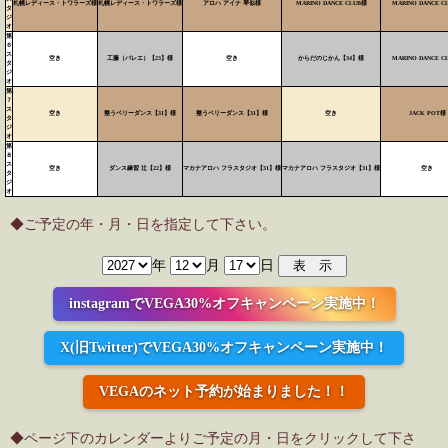
札幌レディース・トワラーズ様
札幌レディース・トワラーズ様
アロハ アイナ 琴似様
MARINO DANCE CLUB様
MARINO DANCE C
タ
ジ
オ
第
６
ス
空き
工藤（バレエ）【23】様
空き
からだのじかん【34】様
MARINO DANCE C
タ
ジ
オ
第
７
ス
空き
整うベリーダンス【31】様
整うベリーダンス【31】様
空き
JACK POT様
タ
ジ
オ
第
８
ス
空き
ダンス練習 辻【22】様
マカナアロハ フラスタジオ【31】様
マカナアロハ フラスタジオ【31】様
空き
タ
ジ
オ
◆ご予定の年・月・日を指定して下さい。
年
月
日
instagramでVEGA30%オフキャンペーン実施中！
X(旧Twitter)でVEGA30%オフキャンペーン実施中！
VEGAのネット予約が始まりました！！
◆ページ下のカレンダーよりご予定の月・日をクリックして下さ