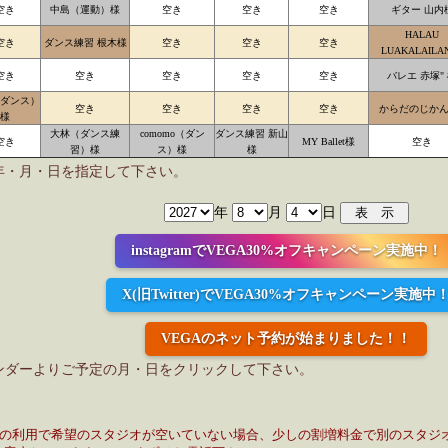
空き
中島（運動）様
空き
空き
空き
ギター 山内
HALAU
空き
ダンス練習 根木様
空き
空き
空き
LUAKALAILA
空き
空き
空き
空き
空き
バレエ 赤塚"
ダンス）
空き
空き
空き
空き
からだのじかん
様
大林（ダンス練
comomo（ダン
ダンス練習 新山
空き
MY Ballet様
空き
習）様
ス）様
様
年・月・日を指定して下さい。
年
月
日
instagramでVEGA30%オフキャンペーン実施中！
X(旧Twitter)でVEGA30%オフキャンペーン実施中
VEGAのネット予約が始まりました！！
ンダーよりご予定の月・日をクリックして下さい。
日の利用で希望のスタジオが空いていない場合、少しの割増料金で別のスタジ