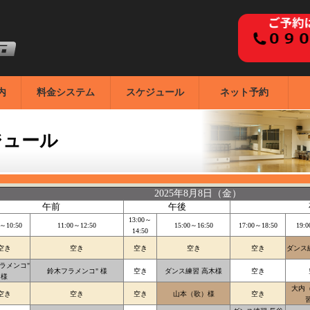
内
料金システム
スケジュール
ネット予約
ジュール
2025年8月8日（金）
午前
午後
13:00～
0～10:50
11:00～12:50
15:00～16:50
17:00～18:50
19:0
14:50
空き
空き
空き
空き
空き
ダンス
ラメンコ"
鈴木フラメンコ" 様
空き
ダンス練習 高木様
空き
様
大内
空き
空き
空き
山本（歌）様
空き