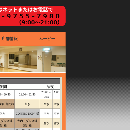
店舗情報
ムービー
夜間
深夜
23:00～
1:00
0～20:50
21:00～22:50
0:50
～
練習 普門様
空き
空き
空き
空き
CONNECTION" 様
空き
空き
（ダンス練
大内（ダンス練
空き
空き
習）様
習）様