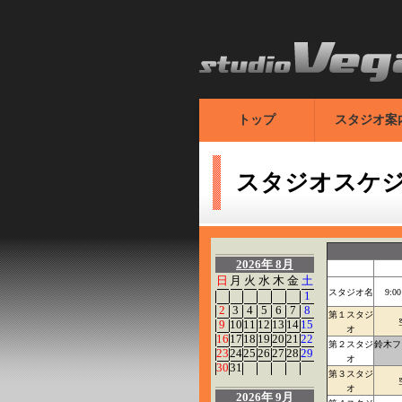
トップ
スタジオ案
スタジオスケ
2026年 8月
日
月
火
水
木
金
土
スタジオ名
9:0
1
2
3
4
5
6
7
8
第１スタジ
9
10
11
12
13
14
15
オ
16
17
18
19
20
21
22
第２スタジ
鈴木フ
23
24
25
26
27
28
29
オ
30
31
第３スタジ
オ
2026年 9月