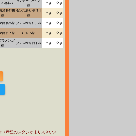
サンデーボーイズ
り 橋本様
空き
空き
様
練習 長谷川
ダンス練習 長谷川
空き
空き
様
様
練習 福島様
ダンス練習 江戸様
空き
空き
練習 日下様
GENTA様
空き
空き
フラメンコ"
ダンス練習 日下様
空き
空き
様
！
オ（希望のスタジオより大きいス