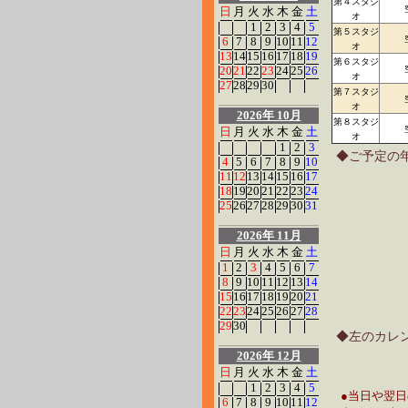
第４スタジ
日
月
火
水
木
金
土
オ
1
2
3
4
5
第５スタジ
6
7
8
9
10
11
12
オ
13
14
15
16
17
18
19
第６スタジ
20
21
22
23
24
25
26
オ
27
28
29
30
第７スタジ
オ
2026年 10月
第８スタジ
日
月
火
水
木
金
土
オ
1
2
3
◆ご予定の
4
5
6
7
8
9
10
11
12
13
14
15
16
17
18
19
20
21
22
23
24
25
26
27
28
29
30
31
2026年 11月
日
月
火
水
木
金
土
1
2
3
4
5
6
7
8
9
10
11
12
13
14
15
16
17
18
19
20
21
22
23
24
25
26
27
28
29
30
◆左のカレ
2026年 12月
日
月
火
水
木
金
土
1
2
3
4
5
●当日や翌
6
7
8
9
10
11
12