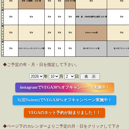
空き
宮本（太極拳）【34】様
空き
空き
JACK POT様
空き
空き
タ
ジ
オ
第
６
ス
空き
空き
空き
空き
空き
水野 盛 少林寺札幌円山道院【43】様
空き
タ
ジ
オ
第
７
ス
空き
空き
空き
空き
空き
Kihene Lehua様
空き
タ
ジ
オ
第
８
ス
空き
スローストレッチングメソッド様
空き
空き
空き
佐々木フラメンコ 様
佐々木フラメンコ 
タ
ジ
オ
◆ご予定の年・月・日を指定して下さい。
年
月
日
instagramでVEGA30%オフキャンペーン実施中！
X(旧Twitter)でVEGA30%オフキャンペーン実施中！
VEGAのネット予約が始まりました！！
◆ページ下のカレンダーよりご予定の月・日をクリックして下さ