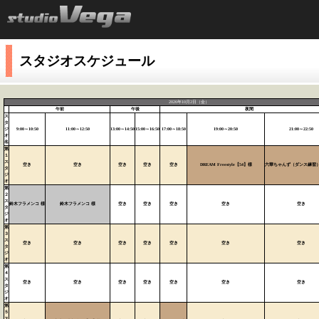
スタジオスケジュール
2026年10月2日（金）
午前
午後
夜間
ス
タ
ジ
9:00～10:50
11:00～12:50
13:00～14:50
15:00～16:50
17:00～18:50
19:00～20:50
21:00～22:50
オ
名
第
１
ス
空き
空き
空き
空き
空き
DREAM Freestyle【54】様
六華ちゃんず（ダンス練習）
タ
ジ
オ
第
２
ス
鈴木フラメンコ 様
鈴木フラメンコ 様
空き
空き
空き
空き
空き
タ
ジ
オ
第
３
ス
空き
空き
空き
空き
空き
空き
空き
タ
ジ
オ
第
４
ス
空き
空き
空き
空き
空き
空き
空き
タ
ジ
オ
第
５
ス