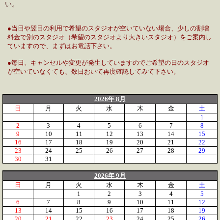
い。
●当日や翌日の利用で希望のスタジオが空いていない場合、少しの割増
料金で別のスタジオ（希望のスタジオより大きいスタジオ）をご案内し
ていますので、まずはお電話下さい。
●毎日、キャンセルや変更が発生していますのでご希望の日のスタジオ
が空いていなくても、数日おいて再度確認してみて下さい。
2026年 8月
日
月
火
水
木
金
土
1
2
3
4
5
6
7
8
9
10
11
12
13
14
15
16
17
18
19
20
21
22
23
24
25
26
27
28
29
30
31
2026年 9月
日
月
火
水
木
金
土
1
2
3
4
5
6
7
8
9
10
11
12
13
14
15
16
17
18
19
20
21
22
23
24
25
26