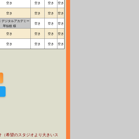
空き
空き
空き
空き
空き
空き
空き
空き
VE デジタルアカデミー
空き
空き
空き
琴似校 様
空き
空き
空き
空き
空き
空き
空き
空き
！
オ（希望のスタジオより大きいス