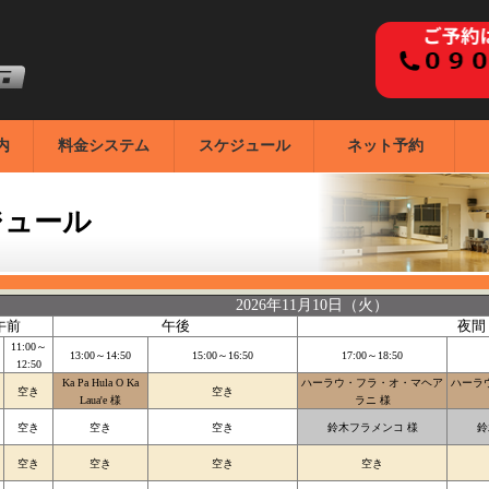
内
料金システム
スケジュール
ネット予約
ジュール
2026年11月10日（火）
午前
午後
夜間
11:00～
13:00～14:50
15:00～16:50
17:00～18:50
12:50
Ka Pa Hula O Ka
ハーラウ・フラ・オ・マヘア
ハーラ
空き
空き
Laua'e 様
ラニ 様
空き
空き
空き
鈴木フラメンコ 様
鈴
空き
空き
空き
空き