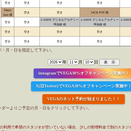
空き
空き
空き
空き
Dance
空き
空き
JACK POT 様
Axis 様
L-WAVE デジタルアカデミー
L-WAVE デジタルアカデミー
L-WA
空き
空き
琴似校 様
琴似校 様
空き
空き
空き
空き
空き
空き
空き
空き
年・月・日を指定して下さい。
年
月
日
instagramでVEGA30%オフキャンペーン実施中！
X(旧Twitter)でVEGA30%オフキャンペーン実施中
VEGAのネット予約が始まりました！！
ンダーよりご予定の月・日をクリックして下さい。
日の利用で希望のスタジオが空いていない場合、少しの割増料金で別のスタジ