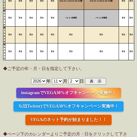
空き
空き
空き
空き
空き
HALAU LUAKALAILANI様
HALAU LUAKALAILANI様
空き
空き
タ
ジ
オ
第
６
ス
空き
空き
空き
空き
空き
バレエ 赤塚様
バレエ 赤塚様
空き
空き
タ
ジ
オ
第
７
ス
空き
空き
空き
空き
空き
空き
空き
空き
空き
タ
ジ
オ
第
８
ス
空き
空き
空き
空き
空き
空き
空き
空き
空き
タ
ジ
オ
◆ご予定の年・月・日を指定して下さい。
年
月
日
instagramでVEGA30%オフキャンペーン実施中！
X(旧Twitter)でVEGA30%オフキャンペーン実施中！
VEGAのネット予約が始まりました！！
◆ページ下のカレンダーよりご予定の月・日をクリックして下さ