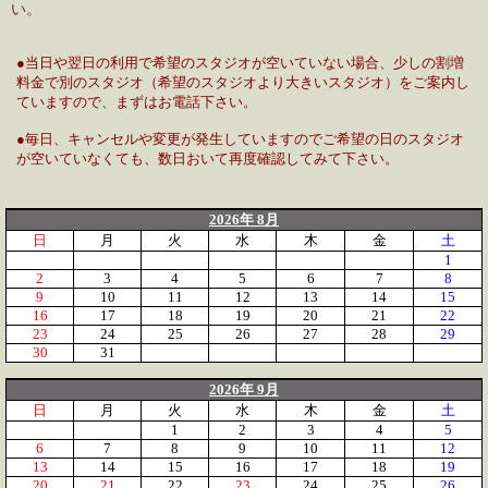
い。
●当日や翌日の利用で希望のスタジオが空いていない場合、少しの割増
料金で別のスタジオ（希望のスタジオより大きいスタジオ）をご案内し
ていますので、まずはお電話下さい。
●毎日、キャンセルや変更が発生していますのでご希望の日のスタジオ
が空いていなくても、数日おいて再度確認してみて下さい。
2026年 8月
日
月
火
水
木
金
土
1
2
3
4
5
6
7
8
9
10
11
12
13
14
15
16
17
18
19
20
21
22
23
24
25
26
27
28
29
30
31
2026年 9月
日
月
火
水
木
金
土
1
2
3
4
5
6
7
8
9
10
11
12
13
14
15
16
17
18
19
20
21
22
23
24
25
26