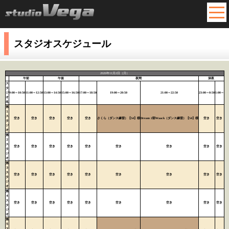
MEN
スタジオスケジュール
2026年11月2日（月）
午前
午後
夜間
深夜
ス
タ
ジ
9:00～10:50
11:00～12:50
13:00～14:50
15:00～16:50
17:00～18:50
19:00～20:50
21:00～22:50
23:00～0:50
1:00～
オ
名
第
１
ス
空き
空き
空き
空き
空き
さくら（ダンス練習）【54】様
Dream 2部Waack（ダンス練習）【54】様
空き
空き
タ
ジ
オ
第
２
ス
空き
空き
空き
空き
空き
空き
空き
空き
空き
タ
ジ
オ
第
３
ス
空き
空き
空き
空き
空き
空き
空き
空き
空き
タ
ジ
オ
第
４
ス
空き
空き
空き
空き
空き
空き
空き
空き
空き
タ
ジ
オ
第
５
ス