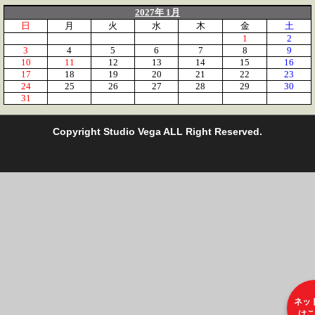
2027年 1月
日
月
火
水
木
金
土
1
2
3
4
5
6
7
8
9
10
11
12
13
14
15
16
17
18
19
20
21
22
23
24
25
26
27
28
29
30
31
C
opyright Studio Vega ALL Right Reserved.
ネッ
はこ