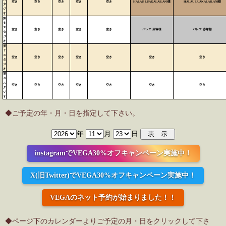
空き
空き
空き
空き
空き
HALAU LUAKALAILANI様
HALAU LUAKALAILANI様
タ
ジ
オ
第
６
ス
空き
空き
空き
空き
空き
バレエ 赤塚様
バレエ 赤塚様
タ
ジ
オ
第
７
ス
空き
空き
空き
空き
空き
空き
空き
タ
ジ
オ
第
８
ス
空き
空き
空き
空き
空き
空き
空き
タ
ジ
オ
◆ご予定の年・月・日を指定して下さい。
年
月
日
instagramでVEGA30%オフキャンペーン実施中！
X(旧Twitter)でVEGA30%オフキャンペーン実施中！
VEGAのネット予約が始まりました！！
◆ページ下のカレンダーよりご予定の月・日をクリックして下さ