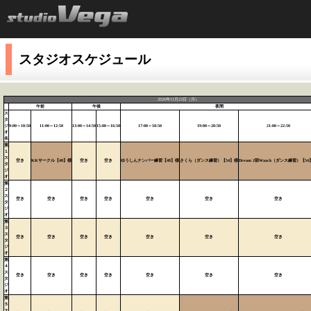
スタジオスケジュール
2026年11月23日（月）
午前
午後
夜間
ス
タ
ジ
9:00～10:50
11:00～12:50
13:00～14:50
15:00～16:50
17:00～18:50
19:00～20:50
21:00～22:50
オ
名
第
１
ス
空き
KKサークル【48】様
空き
空き
ゆうしんナンバー練習【48】様
さくら（ダンス練習）【54】様
Dream 2部Waack（ダンス練習）【54
タ
ジ
オ
第
２
ス
空き
空き
空き
空き
空き
空き
空き
タ
ジ
オ
第
３
ス
空き
空き
空き
空き
空き
空き
空き
タ
ジ
オ
第
４
ス
空き
空き
空き
空き
空き
空き
空き
タ
ジ
オ
第
５
ス