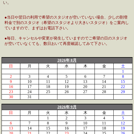
い。
●当日や翌日の利用で希望のスタジオが空いていない場合、少しの割増
料金で別のスタジオ（希望のスタジオより大きいスタジオ）をご案内し
ていますので、まずはお電話下さい。
●毎日、キャンセルや変更が発生していますのでご希望の日のスタジオ
が空いていなくても、数日おいて再度確認してみて下さい。
2026年 8月
日
月
火
水
木
金
土
1
2
3
4
5
6
7
8
9
10
11
12
13
14
15
16
17
18
19
20
21
22
23
24
25
26
27
28
29
30
31
2026年 9月
日
月
火
水
木
金
土
1
2
3
4
5
6
7
8
9
10
11
12
13
14
15
16
17
18
19
20
21
22
23
24
25
26