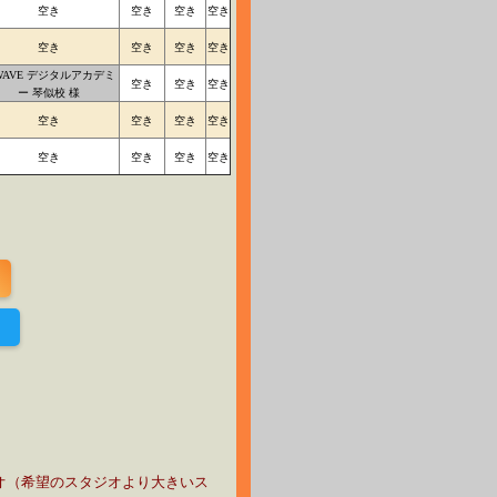
空き
空き
空き
空き
空き
空き
空き
空き
-WAVE デジタルアカデミ
空き
空き
空き
ー 琴似校 様
空き
空き
空き
空き
空き
空き
空き
空き
！
オ（希望のスタジオより大きいス