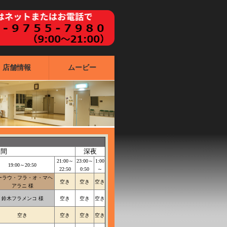
店舗情報
ムービー
夜間
深夜
21:00～
23:00～
1:00
19:00～20:50
22:50
0:50
～
ーラウ・フラ・オ・マヘ
空き
空き
空き
アラニ 様
鈴木フラメンコ 様
空き
空き
空き
空き
空き
空き
空き