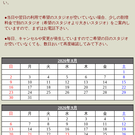
い。
●当日や翌日の利用で希望のスタジオが空いていない場合、少しの割増
料金で別のスタジオ（希望のスタジオより大きいスタジオ）をご案内し
ていますので、まずはお電話下さい。
●毎日、キャンセルや変更が発生していますのでご希望の日のスタジオ
が空いていなくても、数日おいて再度確認してみて下さい。
2026年 8月
日
月
火
水
木
金
土
1
2
3
4
5
6
7
8
9
10
11
12
13
14
15
16
17
18
19
20
21
22
23
24
25
26
27
28
29
30
31
2026年 9月
日
月
火
水
木
金
土
1
2
3
4
5
6
7
8
9
10
11
12
13
14
15
16
17
18
19
20
21
22
23
24
25
26