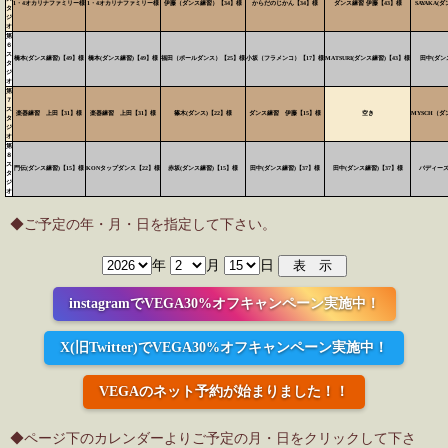
1・4オカリナファミリー様
1・4オカリナファミリー様
伊藤（ダンス練習）【34】様
からだのじかん【34】様
ダンス練習 伊藤【43】様
SAYAKA(
タ
ジ
オ
第
６
ス
橋本(ダンス練習)【49】様
橋本(ダンス練習)【49】様
福田（ポールダンス）【25】様
小坂（フラメンコ）【17】様
MATSURI(ダンス練習)【43】様
田中(ダン
タ
ジ
オ
第
７
ス
楽器練習 上田【31】様
楽器練習 上田【31】様
篠木(ダンス)【22】様
ダンス練習 伊藤【15】様
空き
MYSCH（ダ
タ
ジ
オ
第
８
ス
門伝(ダンス練習)【15】様
KONタップダンス【22】様
赤坂(ダンス練習)【15】様
田中(ダンス練習)【37】様
田中(ダンス練習)【37】様
バディーズ
タ
ジ
オ
◆ご予定の年・月・日を指定して下さい。
年
月
日
instagramでVEGA30%オフキャンペーン実施中！
X(旧Twitter)でVEGA30%オフキャンペーン実施中！
VEGAのネット予約が始まりました！！
◆ページ下のカレンダーよりご予定の月・日をクリックして下さ