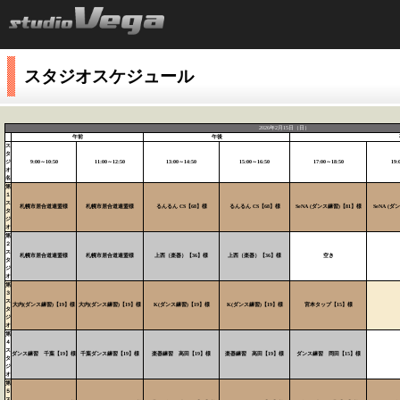
スタジオスケジュール
2026年2月15日（日）
午前
午後
ス
タ
ジ
9:00～10:50
11:00～12:50
13:00～14:50
15:00～16:50
17:00～18:50
19:
オ
名
第
１
ス
札幌市居合道連盟様
札幌市居合道連盟様
るんるん CS【68】様
るんるん CS【68】様
SeNA (ダンス練習)【81】様
SeNA (
タ
ジ
オ
第
２
ス
札幌市居合道連盟様
札幌市居合道連盟様
上西（楽器）【36】様
上西（楽器）【36】様
空き
タ
ジ
オ
第
３
ス
大内(ダンス練習)【19】様
大内(ダンス練習)【19】様
K(ダンス練習)【19】様
K(ダンス練習)【19】様
宮本タップ【15】様
タ
ジ
オ
第
４
ス
ダンス練習 千葉【19】様
千葉ダンス練習【19】様
楽器練習 高田【19】様
楽器練習 高田【19】様
ダンス練習 岡田【15】様
タ
ジ
オ
第
５
ス