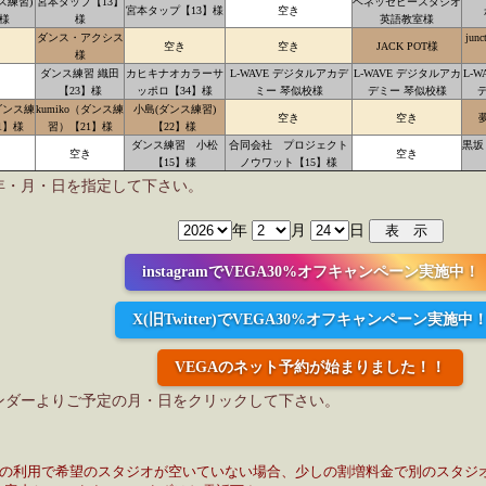
ス練習)
宮本タップ【13】
ベネッセビースタジオ
宮本タップ【13】様
空き
】様
様
英語教室様
ダンス・アクシス
jun
き
空き
空き
JACK POT様
様
ダンス練習 織田
カヒキナオカラーサ
L-WAVE デジタルアカデ
L-WAVE デジタルアカ
L-
き
【23】様
ッポロ【34】様
ミー 琴似校様
デミー 琴似校様
（ダンス練
kumiko（ダンス練
小島(ダンス練習)
空き
空き
1】様
習）【21】様
【22】様
ダンス練習 小松
合同会社 プロジェクト
黒坂
き
空き
空き
【15】様
ノウワット【15】様
年・月・日を指定して下さい。
年
月
日
instagramでVEGA30%オフキャンペーン実施中！
X(旧Twitter)でVEGA30%オフキャンペーン実施中
VEGAのネット予約が始まりました！！
ンダーよりご予定の月・日をクリックして下さい。
日の利用で希望のスタジオが空いていない場合、少しの割増料金で別のスタジ