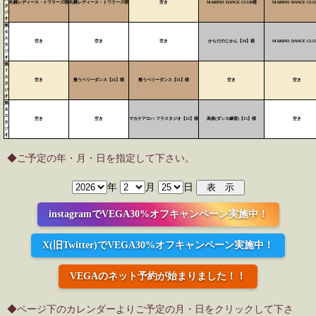
札幌レディース・トワラーズ様
札幌レディース・トワラーズ様
空き
MARINO DANCE CLUB様
MARINO DANCE CL
タ
ジ
オ
第
６
ス
空き
空き
空き
からだのじかん【34】様
MARINO DANCE CL
タ
ジ
オ
第
７
ス
空き
整うベリーダンス【31】様
整うベリーダンス【31】様
空き
空き
タ
ジ
オ
第
８
ス
空き
空き
マカナアロハ フラスタジオ【22】様
高柴(ダンス練習)【15】様
空き
タ
ジ
オ
◆ご予定の年・月・日を指定して下さい。
年
月
日
instagramでVEGA30%オフキャンペーン実施中！
X(旧Twitter)でVEGA30%オフキャンペーン実施中！
VEGAのネット予約が始まりました！！
◆ページ下のカレンダーよりご予定の月・日をクリックして下さ