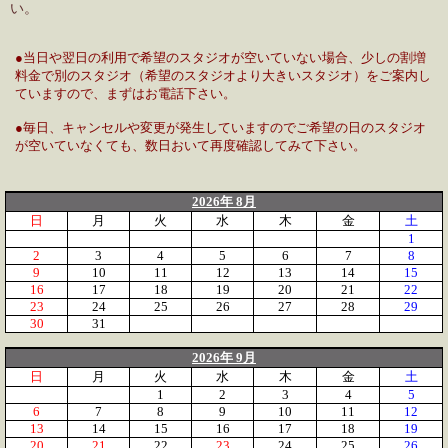
い。
●当日や翌日の利用で希望のスタジオが空いていない場合、少しの割増
料金で別のスタジオ（希望のスタジオより大きいスタジオ）をご案内し
ていますので、まずはお電話下さい。
●毎日、キャンセルや変更が発生していますのでご希望の日のスタジオ
が空いていなくても、数日おいて再度確認してみて下さい。
2026年 8月
日
月
火
水
木
金
土
1
2
3
4
5
6
7
8
9
10
11
12
13
14
15
16
17
18
19
20
21
22
23
24
25
26
27
28
29
30
31
2026年 9月
日
月
火
水
木
金
土
1
2
3
4
5
6
7
8
9
10
11
12
13
14
15
16
17
18
19
20
21
22
23
24
25
26