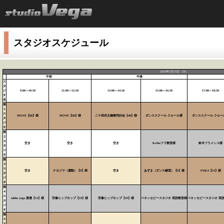
スタジオスケジュール
2026年2月25日（水）
午前
午後
ス
タ
ジ
9:00～10:50
11:00～12:50
13:00～14:50
15:00～16:50
17:00～18:50
オ
名
第
１
ス
MOVE【68】様
MOVE【68】様
二十四式太極拳同好会【48】様
ダンススクール クルール様
ダンススクール クルー
タ
ジ
オ
第
２
ス
空き
空き
空き
Keikoフラ教室様
鈴木フラメンコ様
タ
ジ
オ
第
３
ス
空き
ナカジマ（運動）【9】様
空き
あずま（ダンス練習）【9】様
FUKA【15】様
タ
ジ
オ
第
４
ス
sukha yoga 渡邊【13】様
宗像ヒップホップ【19】様
宗像ヒップホップ【19】様
ベネッセビースタジオ 英語教室様
ベネッセビースタジオ 英
タ
ジ
オ
第
５
ス