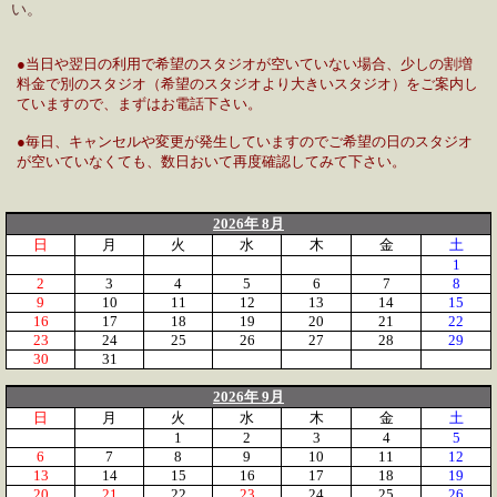
い。
●当日や翌日の利用で希望のスタジオが空いていない場合、少しの割増
料金で別のスタジオ（希望のスタジオより大きいスタジオ）をご案内し
ていますので、まずはお電話下さい。
●毎日、キャンセルや変更が発生していますのでご希望の日のスタジオ
が空いていなくても、数日おいて再度確認してみて下さい。
2026年 8月
日
月
火
水
木
金
土
1
2
3
4
5
6
7
8
9
10
11
12
13
14
15
16
17
18
19
20
21
22
23
24
25
26
27
28
29
30
31
2026年 9月
日
月
火
水
木
金
土
1
2
3
4
5
6
7
8
9
10
11
12
13
14
15
16
17
18
19
20
21
22
23
24
25
26