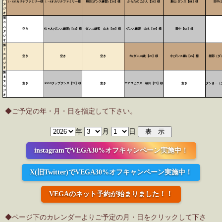
1・4オカリナファミリー様
1・4オカリナファミリー様
和田(ダンス練習)【34】様
からだのじかん【34】様
新山 ダンス【81】様
田中(
タ
ジ
オ
第
６
ス
空き
佐々木(ダンス練習)【34】様
ダンス練習 山本【49】様
ダンス練習 山本【49】様
田中【63】様
タ
ジ
オ
第
７
ス
空き
空き
空き
今(ダンス練)【25】様
今(ダンス練)【25】様
堀部（ダ
タ
ジ
オ
第
８
ス
空き
KONタップダンス【22】様
空き
エアロビクス 福田【22】様
空き
ダンさー（
タ
ジ
オ
◆ご予定の年・月・日を指定して下さい。
年
月
日
instagramでVEGA30%オフキャンペーン実施中！
X(旧Twitter)でVEGA30%オフキャンペーン実施中！
VEGAのネット予約が始まりました！！
◆ページ下のカレンダーよりご予定の月・日をクリックして下さ