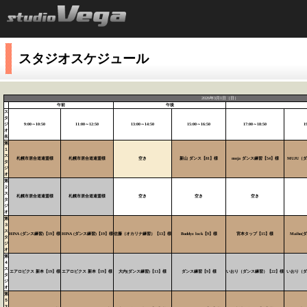
スタジオスケジュール
2026年3月1日（日）
午前
午後
ス
タ
ジ
9:00～10:50
11:00～12:50
13:00～14:50
15:00～16:50
17:00～18:50
1
オ
名
第
１
ス
札幌市居合道連盟様
札幌市居合道連盟様
空き
新山 ダンス【81】様
moja ダンス練習【54】様
MUJU（
タ
ジ
オ
第
２
ス
札幌市居合道連盟様
札幌市居合道連盟様
空き
空き
空き
タ
ジ
オ
第
３
ス
HINA (ダンス練習)【19】様
HINA (ダンス練習)【19】様
佐藤（オカリナ練習）【13】様
Buddyz lock【9】様
宮本タップ【15】様
Maiho
タ
ジ
オ
第
４
ス
エアロビクス 新本【19】様
エアロビクス 新本【19】様
大内(ダンス練習)【13】様
ダンス練習【9】様
いおり（ダンス練習）【22】様
いおり（ダ
タ
ジ
オ
第
５
ス