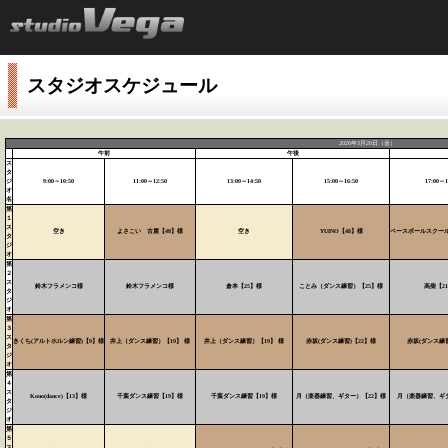
スタジオスケジュール
2026年3月20日（金）
午前
午後
ス
タ
ジ
9:00～10:50
11:00～12:50
13:00～14:50
15:00～16:50
17:00～1
オ
名
第
１
ス
空き
よさこい 古屋【48】様
空き
YUINO【48】様
ベースボールスクール
タ
ジ
オ
第
２
ス
鈴木フラメンコ様
鈴木フラメンコ様
倉本【25】様
ことみ（ダンス練習）【25】様
高柴【2
タ
ジ
オ
第
３
ス
きくち(アルトホルン練習)【9】様
井上（ダンス練習）【19】 様
井上（ダンス練習）【19】 様
赤坂(ダンス練習)【22】様
赤坂(ダンス練習
タ
ジ
オ
第
４
ス
Kono(dance)【13】様
千葉ダンス練習【19】様
千葉ダンス練習【19】様
月（楽器練習、ギター）【22】様
月（楽器練習、ギタ
タ
ジ
オ
第
５
ス