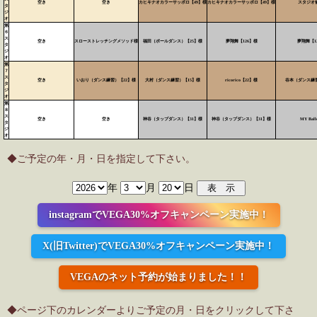
空き
空き
カヒキナオカラーサッポロ【49】様
カヒキナオカラーサッポロ【49】様
スタジオ
タ
ジ
オ
第
６
ス
空き
スローストレッチングメソッド様
福田（ポールダンス）【25】様
夢翔舞【126】様
夢翔舞【1
タ
ジ
オ
第
７
ス
空き
いおり（ダンス練習）【22】様
大村（ダンス練習）【15】様
ricorico【22】様
谷本（ダンス練習
タ
ジ
オ
第
８
ス
空き
空き
神谷（タップダンス）【31】様
神谷（タップダンス）【31】様
MY Ball
タ
ジ
オ
◆ご予定の年・月・日を指定して下さい。
年
月
日
instagramでVEGA30%オフキャンペーン実施中！
X(旧Twitter)でVEGA30%オフキャンペーン実施中！
VEGAのネット予約が始まりました！！
◆ページ下のカレンダーよりご予定の月・日をクリックして下さ