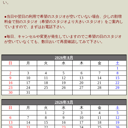
い。
●当日や翌日の利用で希望のスタジオが空いていない場合、少しの割増
料金で別のスタジオ（希望のスタジオより大きいスタジオ）をご案内し
ていますので、まずはお電話下さい。
●毎日、キャンセルや変更が発生していますのでご希望の日のスタジオ
が空いていなくても、数日おいて再度確認してみて下さい。
2026年 8月
日
月
火
水
木
金
土
1
2
3
4
5
6
7
8
9
10
11
12
13
14
15
16
17
18
19
20
21
22
23
24
25
26
27
28
29
30
31
2026年 9月
日
月
火
水
木
金
土
1
2
3
4
5
6
7
8
9
10
11
12
13
14
15
16
17
18
19
20
21
22
23
24
25
26