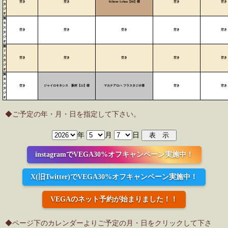
空き
空き
Kihene Lehua【68】様
空き
空き
タ
ジ
オ
第
６
ス
空き
空き
空き
空き
空き
タ
ジ
オ
第
７
ス
空き
空き
空き
空き
空き
タ
ジ
オ
第
８
ス
空き
ジャイロキネシス 新村【22】様
マカナアロハ フラスタジオ様
空き
空き
タ
ジ
オ
◆ご予定の年・月・日を指定して下さい。
年
月
日
instagramでVEGA30%オフキャンペーン実施中！
X(旧Twitter)でVEGA30%オフキャンペーン実施中！
VEGAのネット予約が始まりました！！
◆ページ下のカレンダーよりご予定の月・日をクリックして下さ