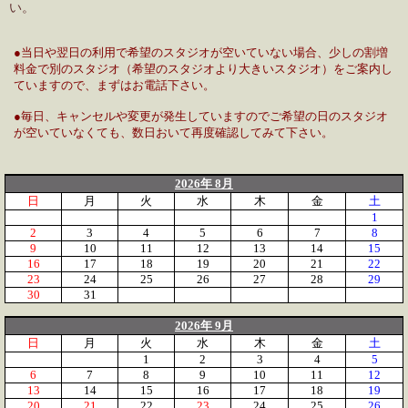
い。
●当日や翌日の利用で希望のスタジオが空いていない場合、少しの割増
料金で別のスタジオ（希望のスタジオより大きいスタジオ）をご案内し
ていますので、まずはお電話下さい。
●毎日、キャンセルや変更が発生していますのでご希望の日のスタジオ
が空いていなくても、数日おいて再度確認してみて下さい。
2026年 8月
日
月
火
水
木
金
土
1
2
3
4
5
6
7
8
9
10
11
12
13
14
15
16
17
18
19
20
21
22
23
24
25
26
27
28
29
30
31
2026年 9月
日
月
火
水
木
金
土
1
2
3
4
5
6
7
8
9
10
11
12
13
14
15
16
17
18
19
20
21
22
23
24
25
26