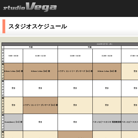
スタジオスケジュール
2026年5月7日（木）
午前
午後
ス
タ
ジ
9:00～10:50
11:00～12:50
13:00～14:50
15:00～16:50
17:00～18
オ
名
第
１
ス
Kihene Lehua【68】様
Kihene Lehua【68】様
ハウディ カントリー ダンサーズ【61】様
Kihene Lehua【68】様
空き
タ
ジ
オ
第
２
ス
空き
空き
空き
空き
空き
タ
ジ
オ
第
３
ス
空き
ハウディ カントリー ダンサーズ【61】様
空き
空き
空き
タ
ジ
オ
第
４
ス
Kono(dance)【13】様
空き
空き
ベネッセビースタジオ 英語教室様
ベネッセビースタジ
タ
ジ
オ
第
５
ス