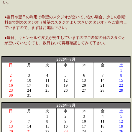
い。
●当日や翌日の利用で希望のスタジオが空いていない場合、少しの割増
料金で別のスタジオ（希望のスタジオより大きいスタジオ）をご案内し
ていますので、まずはお電話下さい。
●毎日、キャンセルや変更が発生していますのでご希望の日のスタジオ
が空いていなくても、数日おいて再度確認してみて下さい。
2026年 8月
日
月
火
水
木
金
土
1
2
3
4
5
6
7
8
9
10
11
12
13
14
15
16
17
18
19
20
21
22
23
24
25
26
27
28
29
30
31
2026年 9月
日
月
火
水
木
金
土
1
2
3
4
5
6
7
8
9
10
11
12
13
14
15
16
17
18
19
20
21
22
23
24
25
26