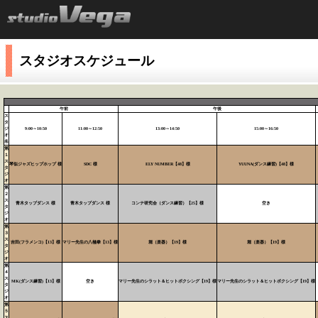
スタジオスケジュール
午前
午後
ス
タ
ジ
9:00～10:50
11:00～12:50
13:00～14:50
15:00～16:50
オ
名
第
１
ス
琴似ジャズヒップホップ 様
SDC 様
ELY NUMBER【48】様
YUUNA(ダンス練習)【48】様
タ
ジ
オ
第
２
ス
青木タップダンス 様
青木タップダンス 様
コンテ研究会（ダンス練習）【25】様
空き
タ
ジ
オ
第
３
ス
吉田(フラメンコ)【13】様
マリー先生の八極拳【13】様
堀（楽器）【19】様
堀（楽器）【19】様
タ
ジ
オ
第
４
ス
MK(ダンス練習)【13】様
空き
マリー先生のシラット＆ヒットボクシング【19】様
マリー先生のシラット＆ヒットボクシング【19】様
タ
ジ
オ
第
５
ス