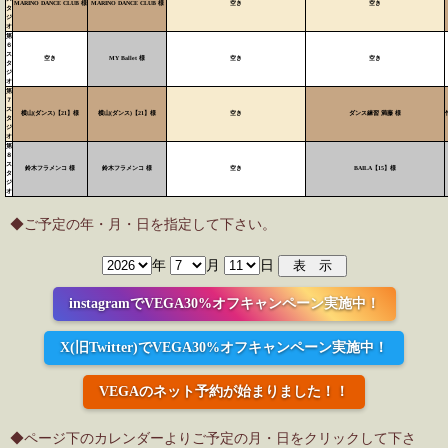
MARINO DANCE CLUB 様
MARINO DANCE CLUB 様
空き
空き
タ
ジ
オ
第
６
ス
空き
MY Ballet 様
空き
空き
タ
ジ
オ
第
７
ス
横山(ダンス)【21】様
横山(ダンス)【21】様
空き
ダンス練習 満藤 様
タ
ジ
オ
第
８
ス
鈴木フラメンコ 様
鈴木フラメンコ 様
空き
BAILA【15】様
タ
ジ
オ
◆ご予定の年・月・日を指定して下さい。
年
月
日
instagramでVEGA30%オフキャンペーン実施中！
X(旧Twitter)でVEGA30%オフキャンペーン実施中！
VEGAのネット予約が始まりました！！
◆ページ下のカレンダーよりご予定の月・日をクリックして下さ