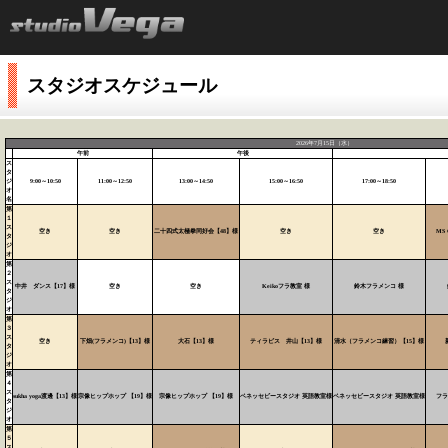
スタジオスケジュール
2026年7月15日（水）
午前
午後
ス
タ
ジ
9:00～10:50
11:00～12:50
13:00～14:50
15:00～16:50
17:00～18:50
オ
名
第
１
ス
空き
空き
二十四式太極拳同好会【48】様
空き
空き
MS 
タ
ジ
オ
第
２
ス
中井 ダンス【17】様
空き
空き
Keikoフラ教室 様
鈴木フラメンコ 様
タ
ジ
オ
第
３
ス
空き
下畑(フラメンコ)【13】様
大石【13】様
ティラピス 井山【13】様
清水（フラメンコ練習）【15】様
タ
ジ
オ
第
４
ス
sukha yoga渡邊【13】様
宗像ヒップホップ 【19】様
宗像ヒップホップ 【19】様
ベネッセビースタジオ 英語教室様
ベネッセビースタジオ 英語教室様
フラ
タ
ジ
オ
第
５
ス