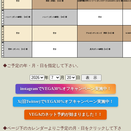
空き
柿谷（武道）【34】様
北海学園大学ストリートダンスサークルMAPPA【67】様
SAYAKA
タ
ジ
オ
第
６
ス
ハシバ（ダンス練習）【49】様
ハシバ（ダンス練習）【49】様
空き
タ
ジ
オ
第
７
ス
空き
空き
アルゼンチンタンゴ 岡田【15】様
KARI
タ
ジ
オ
第
８
ス
宮本（ダンス）【15】様
空き
及川(ダンス練習)【22】様
タ
ジ
オ
◆ご予定の年・月・日を指定して下さい。
年
月
日
instagramでVEGA30%オフキャンペーン実施中！
X(旧Twitter)でVEGA30%オフキャンペーン実施中！
VEGAのネット予約が始まりました！！
◆ページ下のカレンダーよりご予定の月・日をクリックして下さ