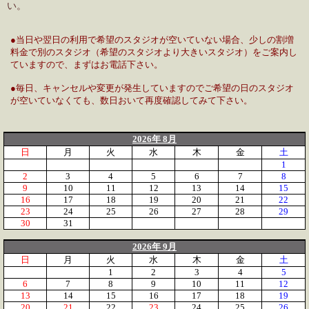
い。
●当日や翌日の利用で希望のスタジオが空いていない場合、少しの割増
料金で別のスタジオ（希望のスタジオより大きいスタジオ）をご案内し
ていますので、まずはお電話下さい。
●毎日、キャンセルや変更が発生していますのでご希望の日のスタジオ
が空いていなくても、数日おいて再度確認してみて下さい。
2026年 8月
日
月
火
水
木
金
土
1
2
3
4
5
6
7
8
9
10
11
12
13
14
15
16
17
18
19
20
21
22
23
24
25
26
27
28
29
30
31
2026年 9月
日
月
火
水
木
金
土
1
2
3
4
5
6
7
8
9
10
11
12
13
14
15
16
17
18
19
20
21
22
23
24
25
26