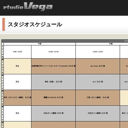
スタジオスケジュール
20
午前
午後
ス
タ
ジ
9:00～10:50
11:00～12:50
13:00～14:50
オ
名
第
１
ス
空き
北海学園大学ストリートダンスサークルMAPPA【67】様
Reo Soma【47】様
R
タ
ジ
オ
第
２
ス
空き
柿谷（武道）【25】様
もり【25】様
R.
タ
ジ
オ
第
３
ス
本庄（ヴァイオリン練習）【13】様
齋藤(YOSAKOI)【13】様
三浦（ダンス練習）【13】様
タ
ジ
オ
第
４
ス
空き
大内(ダンス練習)【19】様
大内(ダンス練習)【19】様
鈴川（
タ
ジ
オ
第
５
ス