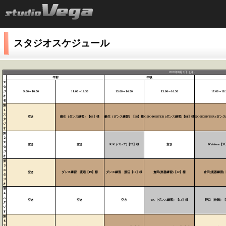
スタジオスケジュール
2026年8月3日（月）
午前
午後
ス
タ
ジ
9:00～10:50
11:00～12:50
13:00～14:50
15:00～16:50
17:00～18:
オ
名
第
１
ス
空き
蘇生（ダンス練習）【68】様
蘇生（ダンス練習）【68】様
GOODSISTER (ダンス練習)【81】様
GOODSISTER (ダン
タ
ジ
オ
第
２
ス
空き
空き
R.K.(バレエ)【25】様
空き
D’visions【
タ
ジ
オ
第
３
ス
空き
ダンス練習 渡辺【19】様
ダンス練習 渡辺【19】様
倉田(楽器練習)【22】様
倉田(楽器練習)【
タ
ジ
オ
第
４
ス
空き
空き
空き
TK（ダンス練習）【13】様
野口（仕舞）【
タ
ジ
オ
第
５
ス