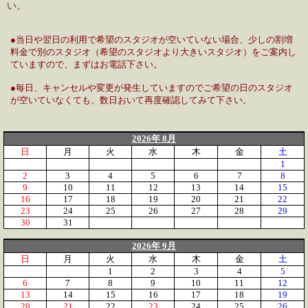
い。
●当日や翌日の利用で希望のスタジオが空いていない場合、少しの割増
料金で別のスタジオ（希望のスタジオより大きいスタジオ）をご案内し
ていますので、まずはお電話下さい。
●毎日、キャンセルや変更が発生していますのでご希望の日のスタジオ
が空いていなくても、数日おいて再度確認してみて下さい。
2026年 8月
日
月
火
水
木
金
土
1
2
3
4
5
6
7
8
9
10
11
12
13
14
15
16
17
18
19
20
21
22
23
24
25
26
27
28
29
30
31
2026年 9月
日
月
火
水
木
金
土
1
2
3
4
5
6
7
8
9
10
11
12
13
14
15
16
17
18
19
20
21
22
23
24
25
26