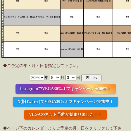
空き
空き
フラ ラウレア【34】様
MATSURI(ダンス練習)【34】様
空き
タ
ジ
オ
第
６
ス
カヒキナオカラーサッポロ【49】様
カヒキナオカラーサッポロ【49】様
空き
空き
空き
タ
ジ
オ
第
７
ス
空き
空き
RYL（ダンス練習）【22】様
アルゼンチンタンゴ 岡田【22】様
ダンス練習 福島
タ
ジ
オ
第
８
ス
空き
空き
marina（ダンス）【22】様
空き
空き
タ
ジ
オ
◆ご予定の年・月・日を指定して下さい。
年
月
日
instagramでVEGA30%オフキャンペーン実施中！
X(旧Twitter)でVEGA30%オフキャンペーン実施中！
VEGAのネット予約が始まりました！！
◆ページ下のカレンダーよりご予定の月・日をクリックして下さ