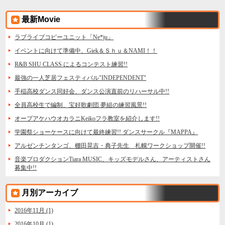
最新Movie
ラブライブコピーユニット「Ne*ju」
イベントに向けて準備中、Giek＆Ｓｈｕ＆NAMI！！
R&B SHU CLASS によるコンテスト練習!!
最強の一人芝居フェスティバル"INDEPENDENT"
手稲高校ダンス同好会、ダンス公演直前のリハーサル中!!
全員高校生で編制、宝好歌劇団 夢組の練習風景!!
オープアケハウオカラニKeikoフラ教室を紹介します!!
学園祭ショーケースに向けて最終練習!! ダンスサークル『MAPPA』
アルゼンチンタンゴ、棚田晃吉・典子先生 札幌ワークショップ開催!!
音楽プロダクションTiara MUSIC、キッズモデルさん、アーティストさん
募集中!!
月別アーカイブ
2016年11月 (1)
2016年10月 (1)