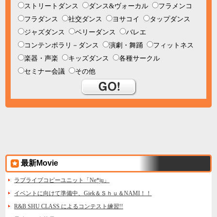
ストリートダンス
ダンス&ヴォーカル
フラメンコ
フラダンス
社交ダンス
ヨサコイ
タップダンス
ジャズダンス
ベリーダンス
バレエ
コンテンポラリ－ダンス
演劇・舞踊
フィットネス
楽器・声楽
キッズダンス
各種サークル
セミナー会議
その他
最新Movie
ラブライブコピーユニット「Ne*ju」
イベントに向けて準備中、Giek＆Ｓｈｕ＆NAMI！！
R&B SHU CLASS によるコンテスト練習!!