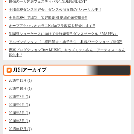
最強の一人芝居フェスティバル"INDEPENDENT"
手稲高校ダンス同好会、ダンス公演直前のリハーサル中!!
全員高校生で編制、宝好歌劇団 夢組の練習風景!!
オープアケハウオカラニKeikoフラ教室を紹介します!!
学園祭ショーケースに向けて最終練習!! ダンスサークル『MAPPA』
アルゼンチンタンゴ、棚田晃吉・典子先生 札幌ワークショップ開催!!
音楽プロダクションTiara MUSIC、キッズモデルさん、アーティストさん
募集中!!
月別アーカイブ
2016年11月 (1)
2016年10月 (1)
2016年7月 (1)
2016年6月 (1)
2016年5月 (1)
2016年3月 (1)
2015年12月 (1)