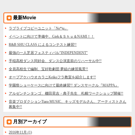
最新Movie
ラブライブコピーユニット「Ne*ju」
イベントに向けて準備中、Giek＆Ｓｈｕ＆NAMI！！
R&B SHU CLASS によるコンテスト練習!!
最強の一人芝居フェスティバル"INDEPENDENT"
手稲高校ダンス同好会、ダンス公演直前のリハーサル中!!
全員高校生で編制、宝好歌劇団 夢組の練習風景!!
オープアケハウオカラニKeikoフラ教室を紹介します!!
学園祭ショーケースに向けて最終練習!! ダンスサークル『MAPPA』
アルゼンチンタンゴ、棚田晃吉・典子先生 札幌ワークショップ開催!!
音楽プロダクションTiara MUSIC、キッズモデルさん、アーティストさん
募集中!!
月別アーカイブ
2016年11月 (1)