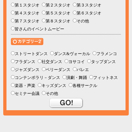
第１スタジオ
第２スタジオ
第３スタジオ
第４スタジオ
第５スタジオ
第６スタジオ
第７スタジオ
第８スタジオ
その他
皆さんのイベントムービー
ストリートダンス
ダンス&ヴォーカル
フラメンコ
フラダンス
社交ダンス
ヨサコイ
タップダンス
ジャズダンス
ベリーダンス
バレエ
コンテンポラリ－ダンス
演劇・舞踊
フィットネス
楽器・声楽
キッズダンス
各種サークル
セミナー会議
その他