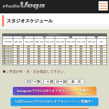
MEN
スタジオスケジュール
2025年2月18日（火）
午前
午後
夜間
深夜
スタジオ名
9:00～10:50
11:00～12:50
13:00～14:50
15:00～16:50
17:00～18:50
19:00～20:50
21:00～22:50
23:00～0:50
1:00～
第１スタジオ
空き
空き
空き
空き
空き
空き
空き
空き
空き
第２スタジオ
空き
空き
空き
空き
空き
空き
空き
空き
空き
第３スタジオ
空き
空き
空き
空き
空き
空き
空き
空き
空き
第４スタジオ
空き
空き
空き
空き
空き
空き
空き
空き
空き
第５スタジオ
空き
空き
空き
空き
空き
空き
空き
空き
空き
第６スタジオ
空き
空き
空き
空き
空き
空き
空き
空き
空き
第７スタジオ
空き
空き
空き
空き
空き
空き
空き
空き
空き
第８スタジオ
空き
空き
空き
空き
空き
空き
空き
空き
空き
◆ご予定の年・月・日を指定して下さい。
年
月
日
instagramでVEGA30%オフキャンペーン実施中！
X(旧Twitter)でVEGA30%オフキャンペーン実施中！