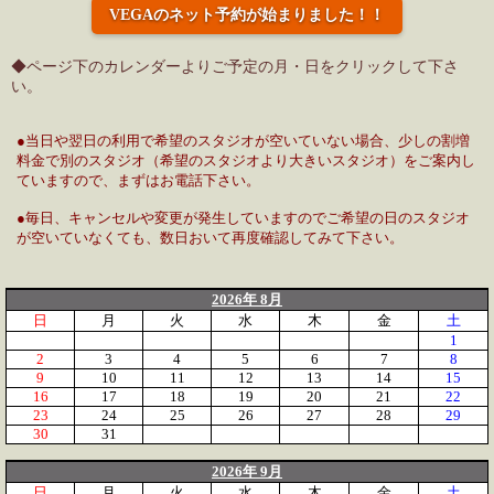
VEGAのネット予約が始まりました！！
◆ページ下のカレンダーよりご予定の月・日をクリックして下さ
い。
●当日や翌日の利用で希望のスタジオが空いていない場合、少しの割増
料金で別のスタジオ（希望のスタジオより大きいスタジオ）をご案内し
ていますので、まずはお電話下さい。
●毎日、キャンセルや変更が発生していますのでご希望の日のスタジオ
が空いていなくても、数日おいて再度確認してみて下さい。
2026年 8月
日
月
火
水
木
金
土
1
2
3
4
5
6
7
8
9
10
11
12
13
14
15
16
17
18
19
20
21
22
23
24
25
26
27
28
29
30
31
2026年 9月
日
月
火
水
木
金
土