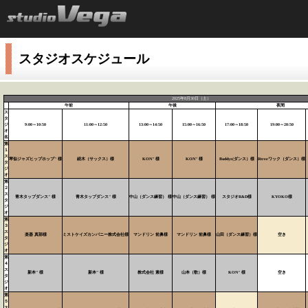
スタジオスケジュール
2025年8月30日（土）
午前
午後
夜間
ス
タ
ジ
9:00～10:50
11:00～12:50
13:00～14:50
15:00～16:50
17:00～18:50
19:00～20:50
オ
名
第
１
ス
琴似ジャズヒップホップ" 様
続木（サックス）様
KON" 様
KON" 様
Buddyz(ダンス）様
Rtreeワック（ダンス）様
タ
ジ
オ
第
２
ス
青木タップダンス" 様
青木タップダンス" 様
中山（ダンス練習） 様
中山（ダンス練習） 様
スタジオR&D様
KYOKO様
タ
ジ
オ
第
３
ス
楽器 真部様
ミストケイズカンパニー株式会社様
マンドリン 前鼻様
マンドリン 前鼻様
山田（ダンス練習）様
空き
タ
ジ
オ
第
４
ス
新本" 様
新本" 様
株式会社 素様
山本（歌）様
KON" 様
空き
タ
ジ
オ
第
５
ス