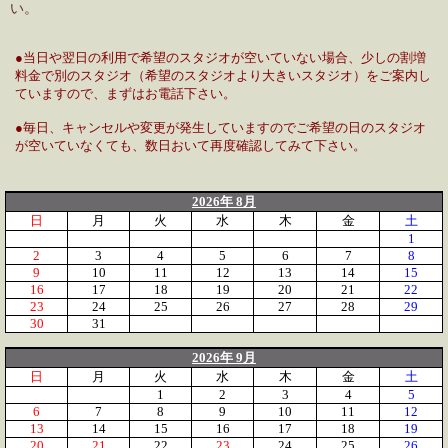
い。
●当日や翌日の利用で希望のスタジオが空いていない場合、少しの割増
料金で別のスタジオ（希望のスタジオより大きいスタジオ）をご案内し
ていますので、まずはお電話下さい。
●毎日、キャンセルや変更が発生していますのでご希望の日のスタジオ
が空いていなくても、数日おいて再度確認してみて下さい。
2026年 8月
日
月
火
水
木
金
土
1
2
3
4
5
6
7
8
9
10
11
12
13
14
15
16
17
18
19
20
21
22
23
24
25
26
27
28
29
30
31
2026年 9月
日
月
火
水
木
金
土
1
2
3
4
5
6
7
8
9
10
11
12
13
14
15
16
17
18
19
20
21
22
23
24
25
26