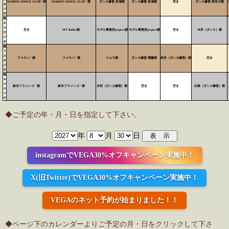
MARINO DANCE CLUB" 様
MARINO DANCE CLUB" 様
ダンス練習 多湖様
ダンス練習 多湖様
空き
ダンス練習 長谷川様
タ
ジ
オ
第
６
ス
空き
MY Ballet様
モデル事務所jeepers様
モデル事務所jeepers様
空き
今井（ダンス）様
タ
ジ
オ
第
７
ス
ファラハ" 様
ファラハ" 様
ジョウ様
ダンス練習 満藤様
村井（ダンス練習）様
空き
タ
ジ
オ
第
８
ス
鈴木フラメンコ" 様
鈴木フラメンコ" 様
木村（ダンス練習）様
空き
空き
白鳥（ダンス練習）様
タ
ジ
オ
◆ご予定の年・月・日を指定して下さい。
年
月
日
instagramでVEGA30%オフキャンペーン実施中！
X(旧Twitter)でVEGA30%オフキャンペーン実施中！
VEGAのネット予約が始まりました！！
◆ページ下のカレンダーよりご予定の月・日をクリックして下さ