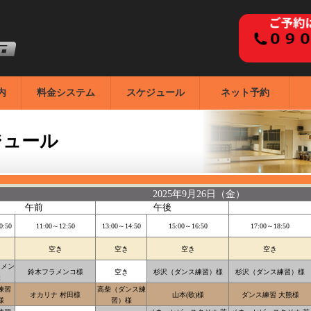
内
料金システム
スケジュール
ネット予約
ジュール
2025年9月26日（金）
午前
午後
0:50
11:00～12:50
13:00～14:50
15:00～16:50
17:00～18:50
き
空き
空き
空き
空き
ラメン
鈴木フラメンコ様
空き
杉沢（ダンス練習）様
杉沢（ダンス練習）様
様
練習
高柴（ダンス練
オカリナ 村田様
山本(歌)様
ダンス練習 大熊様
様
習）様