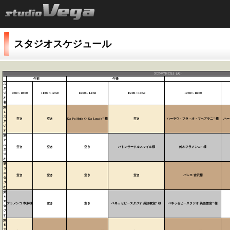
スタジオスケジュール
2025年7月22日（火）
午前
午後
ス
タ
ジ
9:00～10:50
11:00～12:50
13:00～14:50
15:00～16:50
17:00～18:50
オ
名
第
１
ス
空き
空き
Ka Pa Hula O Ka Laua'e" 様
空き
ハーラウ・フラ・オ・マヘアラニ" 様
ハー
タ
ジ
オ
第
２
ス
空き
空き
空き
バトンサークルスマイル様
鈴木フラメンコ" 様
タ
ジ
オ
第
３
ス
空き
空き
空き
空き
バレエ 吉沢様
タ
ジ
オ
第
４
ス
フラメンコ 本多様
空き
空き
ベネッセビースタジオ 英語教室" 様
ベネッセビースタジオ 英語教室" 様
タ
ジ
オ
第
５
ス