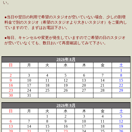
い。
●当日や翌日の利用で希望のスタジオが空いていない場合、少しの割増
料金で別のスタジオ（希望のスタジオより大きいスタジオ）をご案内し
ていますので、まずはお電話下さい。
●毎日、キャンセルや変更が発生していますのでご希望の日のスタジオ
が空いていなくても、数日おいて再度確認してみて下さい。
2026年 8月
日
月
火
水
木
金
土
1
2
3
4
5
6
7
8
9
10
11
12
13
14
15
16
17
18
19
20
21
22
23
24
25
26
27
28
29
30
31
2026年 9月
日
月
火
水
木
金
土
1
2
3
4
5
6
7
8
9
10
11
12
13
14
15
16
17
18
19
20
21
22
23
24
25
26