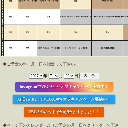
空き
アクシス・バレトン" 様
アクシス・バレトン" 様
空き
JACK POT様
タ
ジ
オ
第
６
ス
空き
空き
空き
L-WAVE デジタルアカデミー 琴似校" 様
L-WAVE デジタルアカデミー 琴似校" 様
L-W
タ
ジ
オ
第
７
ス
空き
空き
空き
空き
空き
タ
ジ
オ
第
８
ス
空き
空き
カヒキナオカラーサッポロ様
カヒキナオカラーサッポロ様
ダンス練習 高蠣様
タ
ジ
オ
◆ご予定の年・月・日を指定して下さい。
年
月
日
instagramでVEGA30%オフキャンペーン実施中！
X(旧Twitter)でVEGA30%オフキャンペーン実施中！
VEGAのネット予約が始まりました！！
◆ページ下のカレンダーよりご予定の月・日をクリックして下さ